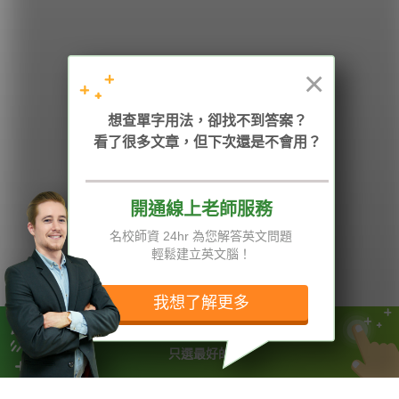
HOPE English 希平方學英文
×
想查單字用法，卻找不到答案？
加入我們 / 追蹤：
看了很多文章，但下次還是不會用？
開通線上老師服務
電話：02-2727-1778
( 週一至週五 9:00-12:00、13:30-18:00，國定假日除外 )
E-mail：service@hopenglish.com
名校師資 24hr 為您解答英文問題
統編：24746401
輕鬆建立英文腦！
攻其不背
ICRT
隱私權與服務條款
精選影片
翰林
說明與導覽
我想了解更多
每日片語
關於我們
專欄教學
媒體報導
英文課程不買貴的
只選最好的
版權所有 © 2013-2026 希平方科技股份有限公司 All Rights Reserved.