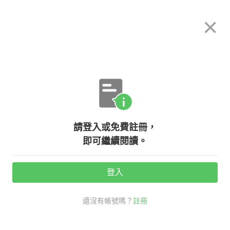
希平方
×
攻其不背
立即使用
App 開放下載中
購買課程
登入/註冊
英文專欄教學
請登入或免費註冊，
【學好英文密技】若你做不到這四
即可繼續閱讀。
點...別想快速提升整體英文實力！
登入
活動期間：
7/31 ~ 8/28
還沒有帳號嗎？
註冊
學好英文密技