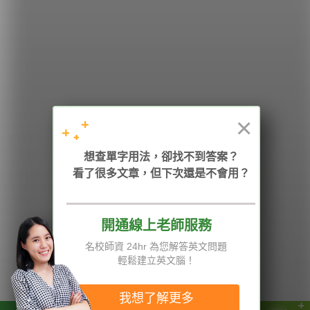
學英文的新希望
HOPE English 希平方學英文
×
加入我們 / 追蹤：
想查單字用法，卻找不到答案？
看了很多文章，但下次還是不會用？
電話：02-2727-1778
( 週一至週五 9:00-12:00、13:30-18:00，國定假日除外 )
E-mail：service@hopenglish.com
統編：24746401
開通線上老師服務
名校師資 24hr 為您解答英文問題
攻其不背
ICRT
隱私權與服務條款
輕鬆建立英文腦！
精選影片
翰林
說明與導覽
每日片語
關於我們
專欄教學
媒體報導
我想了解更多