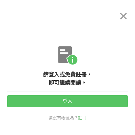
希平方
×
攻其不背
立即使用
App 開放下載中
購買課程
登入/註冊
英文專欄教學
請登入或免費註冊，
實用英文片語：『Achilles’ heel
即可繼續閱讀。
』、『in your face』原來是這個意
思！
登入
還沒有帳號嗎？
註冊
活動期間：
7/31 ~ 8/28