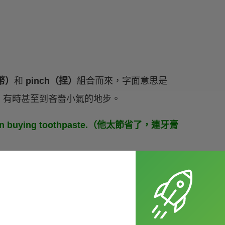
幣）
和
pinch（捏）
組合而來，字面意思是
，有時甚至到吝嗇小氣的地步。
ped on buying toothpaste.（他太節省了，連牙膏