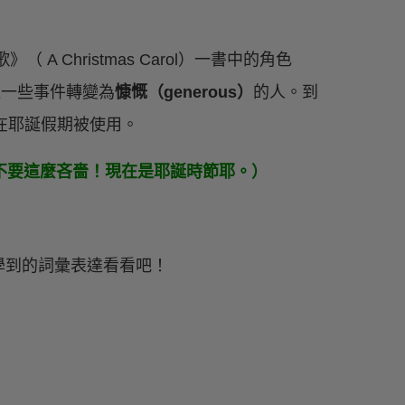
（ A Christmas Carol）一書中的角色
過一些事件轉變為
慷慨（generous）
的人。到
在耶誕假期被使用。
tmastime.（不要這麼吝嗇！現在是耶誕時節耶。）
學到的詞彙表達看看吧！