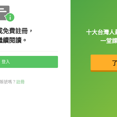
問 Simon 呢？）
onate money to charity.（算了吧！他一毛不拔，不會
或免費註冊，
十大台灣人
繼續閱讀。
一堂
登入
列幾個詞：
帳號嗎？
註冊
伸而來，字面意思是「緊緊捏住錢幣不放的
毛不拔。