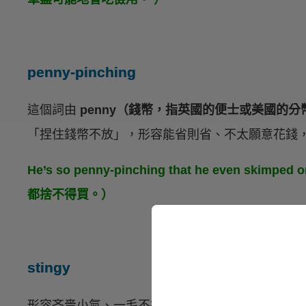
penny-pinching
這個詞由
penny（錢幣，指英國的便士或美國的分
「捏住錢幣不放」，形容能省則省、不太願意花錢
He’s so penny-pinching that he even skim
都捨不得買。）
stingy
形容吝嗇小氣、一毛不拔，大多是負面含意。