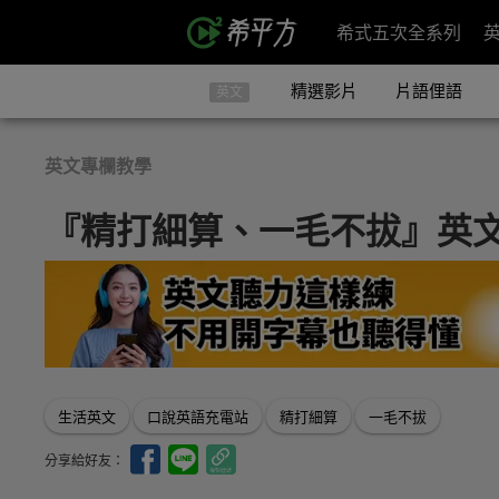
希式五次全系列
精選影片
片語俚語
英文
英文專欄教學
『精打細算、一毛不拔』英
生活英文
口說英語充電站
精打細算
一毛不拔
分享給好友：