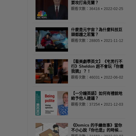
要攻打烏克蘭？
觀看次數：36416
2022-02-25
什麼是元宇宙？為什麼科技巨
頭都趨之若鶩？
觀看次數：28805
2021-11-12
【看美劇學英文】《宅男行不
行》Sheldon 超不會玩『你畫
我猜』？！
觀看次數：46031
2022-06-02
【一分鐘英語】如何有禮貌地
給予他人建議？
觀看次數：37254
2021-12-03
《Domics 的手繪故事》當你
不小心說『你也是』的時候…