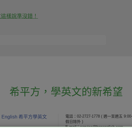
文這樣說準沒錯！
希平方
，
學英文的新希望
電話：02-2727-1778
( 週一至週五 9:00-
 English 希平方學英文
假日除外 )
E-mail：service@hopenglish.com