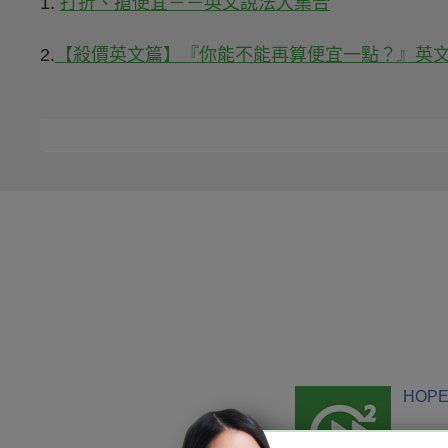
1.
打折、搶便宜－－英文說法大集合
2.
【殺價英文篇】『你能不能再算便宜一點？』英
HOPE