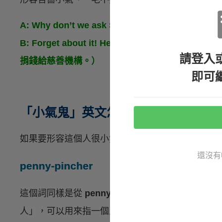
A: Why don’t we ask Simon?（我們為什麼不問
B: Forget about it! He’s too stingy to d
請登入
捐錢給慈善機構。）
即可
「小氣鬼」英文怎麼說？
如果要形容這個人很小氣、一毛不拔，則可以用下
還沒有
penny-pincher
這個詞同樣是從
penny（錢幣 ）
跟
pinch（捏）
延
人」，可以用來指一個人能省則省，或很小氣、一