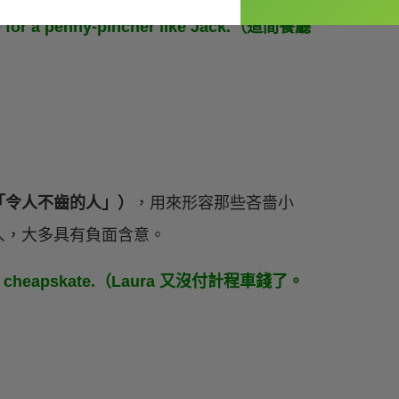
lace for a penny-pincher like Jack.（這間餐廳
指「令人不齒的人」）
，用來形容那些吝嗇小
人，大多具有負面含意。
s such a cheapskate.（Laura 又沒付計程車錢了。