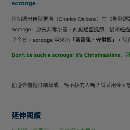
scrooge
這個詞出自狄更斯（Charles Dickens）在《聖誕頌歌》
Scrooge，原先非常小氣、討厭過聖誕節，後來經
了今日，
scrooge
用來指
「吝嗇鬼、守財奴」
，常
Don’t be such a scrooge! It’s Chris
你身旁有精打細算或一毛不拔的人嗎？試著用今天
延伸閱讀