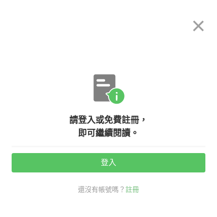
希平方
×
攻其不背
立即使用
App 開放下載中
購買課程
登入/註冊
英文專欄教學
請登入或免費註冊，
3種無法直接用英文翻譯的常用說
即可繼續閱讀。
法，辛苦了用英文怎麼說？
登入
活動期間：
7/31 ~ 8/28
還沒有帳號嗎？
註冊
老外其實這樣說
生活英文