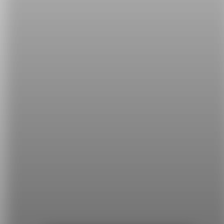
學完了這些用語，相信我們又離母語人士的英文程度
更進一步囉～記得每天回來閱讀專欄，讓我們一起英
文UP UP！
希平方
學英文的新希望
HOPE English 希平方學英文