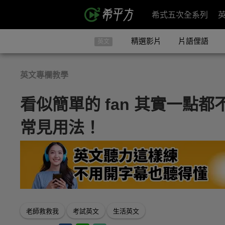
希式五次全系列
精選影片
片語俚語
英文
英文專欄教學
看似簡單的 fan 其實一點都
常見用法！
老師救救我
考試英文
生活英文