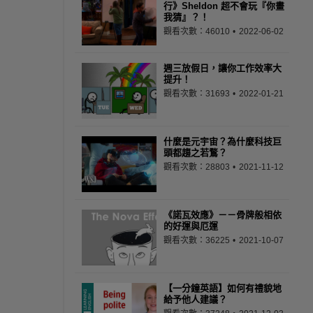
行》Sheldon 超不會玩『你畫
我猜』？！
觀看次數：46010
2022-06-02
週三放假日，讓你工作效率大
提升！
觀看次數：31693
2022-01-21
什麼是元宇宙？為什麼科技巨
頭都趨之若鶩？
觀看次數：28803
2021-11-12
《諾瓦效應》－－骨牌般相依
的好運與厄運
觀看次數：36225
2021-10-07
【一分鐘英語】如何有禮貌地
給予他人建議？