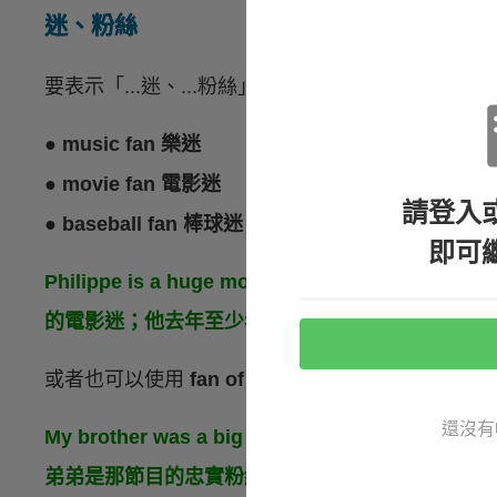
迷、粉絲
要表示「...迷、...粉絲」的時候，可以直接在 fa
● music fan 樂迷
● movie fan 電影迷
請登入
● baseball fan 棒球迷
即可
Philippe is a huge movie fan; he watched at l
的電影迷；他去年至少看了五十部電影。）
或者也可以使用
fan of …
這個表達法。例如：
還沒有
My brother was a big fan of that show; he got
弟弟是那節目的忠實粉絲；節目停播時他非常沮喪