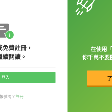
n 前面加上名詞修飾，像是：
或免費註冊，
在使用
繼續閱讀。
你千萬不要
east 50 movies last year.（Philippe 是個狂熱
登入
帳號嗎？
註冊
 really depressed when it was canceled.（我
。）