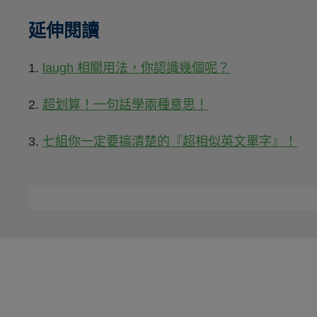
延伸閱讀
1.
laugh 相關用法，你認識幾個呢？
2.
超划算！一句話學兩種意思！
3.
七組你一定要搞清楚的『超相似英文單字』！