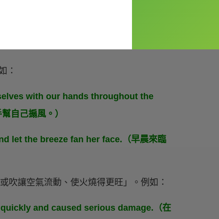
例如：
rselves with our hands throughout the
手幫自己搧風。）
nd let the breeze fan her face.（早晨來臨
由煽或吹讓空氣流動、使火燒得更旺」。例如：
ad quickly and caused serious damage.（在