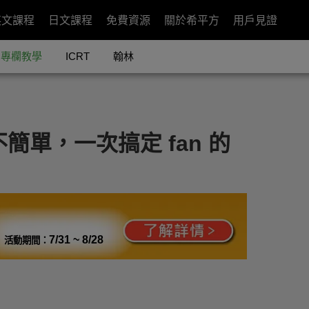
英文課程
日文課程
免費資源
關於希平方
用戶見證
專欄教學
ICRT
翰林
不簡單，一次搞定 fan 的
7/31 ~ 8/28
活動期間：