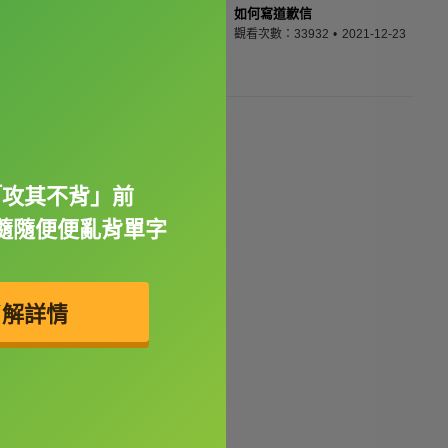
如何寫道歉信
觀看次數：33932
2021-12-23
「攻其不背」前
隨隨便便亂背單字
了解詳情