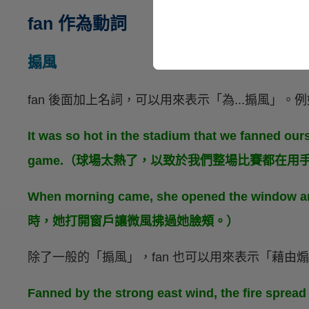
fan 作為動詞
搧風
fan 後面加上名詞，可以用來表示「為...搧風」。
It was so hot in the stadium that we fanned ou
game.（球場太熱了，以致於我們整場比賽都在用
When morning came, she opened the window a
時，她打開窗戶讓微風拂過她臉頰。）
除了一般的「搧風」，fan 也可以用來表示「藉
Fanned by the strong east wind, the fire spre