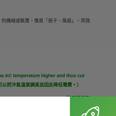
快」的機械或裝置，像是「扇子、風扇」，而我
he AC temperature higher and thus cut
扇，這樣你就可以把冷氣溫度調高並因此降低電費。）
ry the bathroom after showering.（洗完澡後別