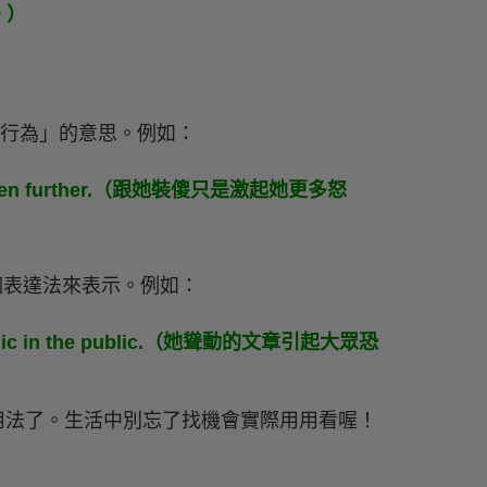
。）
或行為」的意思。例如：
nger even further.（跟她裝傻只是激起她更多怒
表達法來表示。例如：
 of panic in the public.（她聳動的文章引起大眾恐
見用法了。生活中別忘了找機會實際用用看喔！