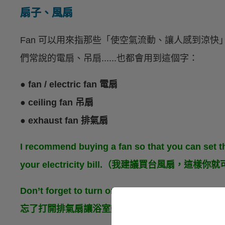
扇子、風扇
Fan 可以用來指那些「使空氣流動、讓人感到涼
們常說的電扇、吊扇......也都會用到這個字：
● fan / electric fan 電扇
● ceiling fan 吊扇
● exhaust fan 排氣扇
I recommend buying a fan so that you can set t
your electricity bill.（我建議買台風
Don’t forget to turn on the exhaust fan to d
忘了打開排氣扇讓浴室變乾。）