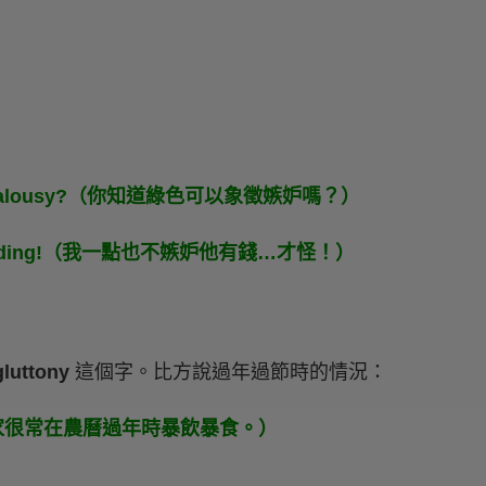
y and jealousy?（你知道綠色可以象徵嫉妒嗎？）
ll…just kidding!（我一點也不嫉妒他有錢…才怪！）
luttony
這個字。比方說過年過節時的情況：
Year.（大家很常在農曆過年時暴飲暴食。）