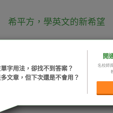
希平方
，
學英文的新希望
電話：02-2727-1778
( 週一至週五 9:00-
 English 希平方學英文
假日除外 )
E-mail：service@hopenglish.com
開
統編：24746401
名校師資
查單字用法，卻找不到答案？
 / 追蹤：
攻其不背
ICRT
隱私
很多文章，但下次還是不會用？
精選影片
翰林
說明
每日片語
關於我們
專欄教學
媒體報導