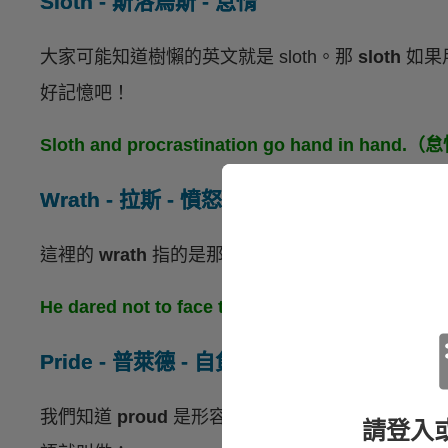
Sloth - 斯洛烏斯 - 怠惰
大家可能知道樹懶的英文就是 sloth。那
sloth
如果
好記憶吧！
Sloth and procrastination go hand in 
Wrath - 拉斯 - 憤怒
這裡的
wrath
指的是那種「
強烈的憤怒、憎恨
」。
He dared not to face the wrath of his 
Pride - 普萊德 - 自負、驕傲
我們知道
proud
是形容詞「
驕傲
」的意思，那麼 p
請登入