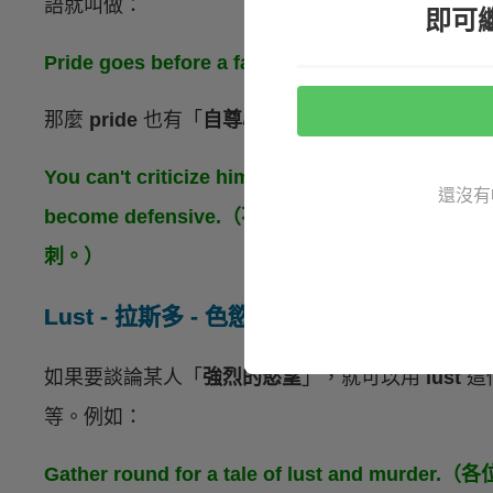
語就叫做：
即可
Pride goes before a fall.（驕兵必敗。）
那麼
pride
也有「
自尊心
」的意思，比如要敘述某
You can't criticize him publicly or privately be
還沒有
become defensive.（不管公開或私底下批
刺。）
Lust - 拉斯多 - 色慾
如果要談論某人「
強烈的慾望
」，就可以用
lust
這
等。例如：
Gather round for a tale of lust and