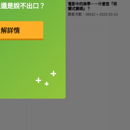
電影中的美學－－什麼是『荷
人還是說不出口？
蘭式鏡頭』？
觀看次數：38932
2022-03-10
了解詳情