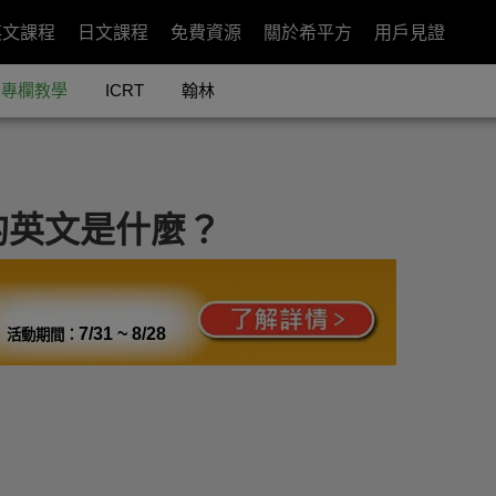
英文課程
日文課程
免費資源
關於希平方
用戶見證
專欄教學
ICRT
翰林
的英文是什麼？
7/31 ~ 8/28
活動期間：