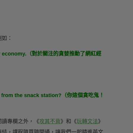
例如：
influencer economy.（對於關注的貪婪推動了網紅經
：
nacks from the snack station?（你這個貪吃鬼！
閱讀專欄之外，《
攻其不背
》和《
玩轉文法
》
連結，課程隨買隨開通，讓我們一起精進英文