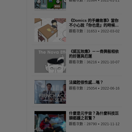
觀看次數：31684
2022-01-21
《Domics 的手繪故事》當你
不小心說『你也是』的時候…
觀看次數：31653
2022-03-02
《諾瓦效應》－－骨牌般相依
的好運與厄運
觀看次數：36216
2021-10-07
法國腔很性感…嗎？
觀看次數：25054
2022-06-16
什麼是元宇宙？為什麼科技巨
頭都趨之若鶩？
觀看次數：28790
2021-11-12