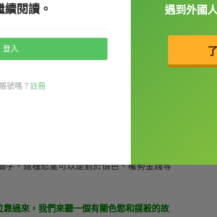
繼續閱讀。
遇到外國
登入
人自尊心很高，就可以說：
cause he has too much pride and will
帳號嗎？
註冊
評他都不行，因為他自尊心很高，會變得渾身是
個字。這種慾望可以是對於情色、權勢金錢等
 murder.（各位靠過來，我們來聽一個有關色慾和謀殺的故