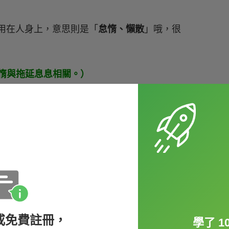
用在人身上，意思則是「
怠惰、懶散
」哦，很
hand.（怠惰與拖延息息相關。）
例如：
teacher.（他不敢面對憤怒的老師。）
ride 就是它的名詞形式唷。有一句很有名的諺
或免費註冊，
學了 1