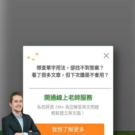
學英文的新希望
HOPE English 希平方學英文
×
加入我們 / 追蹤：
想查單字用法，卻找不到答案？
看了很多文章，但下次還是不會用？
電話：02-2727-1778
( 週一至週五 9:00-12:00、13:30-18:00，國定假日除外 )
E-mail：service@hopenglish.com
統編：24746401
開通線上老師服務
名校師資 24hr 為您解答英文問題
攻其不背
ICRT
隱私權與服務條款
輕鬆建立英文腦！
精選影片
翰林
說明與導覽
每日片語
關於我們
專欄教學
媒體報導
我想了解更多