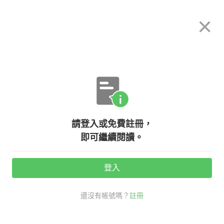
希平方
×
攻其不背
立即使用
App 開放下載中
購買課程
登入/註冊
英文專欄教學
請登入或免費註冊，
工作、生活一團亂，該如何用英文表
即可繼續閱讀。
達「出包」、「搞砸」？
登入
活動期間：
7/31 ~ 8/28
還沒有帳號嗎？
註冊
老師救救我
生活英文
社交英文
口說英語充電站