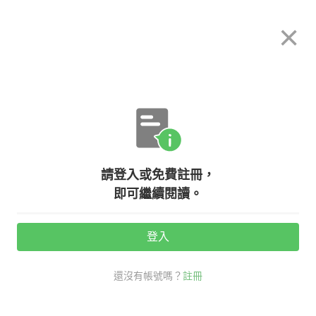
希平方
×
攻其不背
立即使用
App 開放下載中
購買課程
登入/註冊
英文專欄教學
請登入或免費註冊，
【那些課本沒教的英文】想回答
即可繼續閱讀。
『我』，除了『Me!』，還能怎麼
說？
登入
還沒有帳號嗎？
註冊
活動期間：
7/31 ~ 8/28