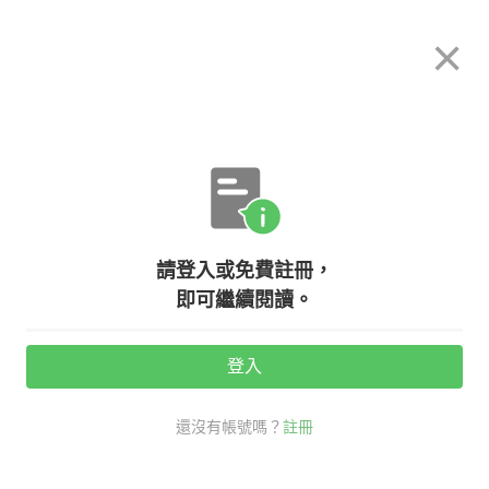
希平方
×
攻其不背
立即使用
App 開放下載中
購買課程
登入/註冊
日文專欄教學
【日本觀察】什麼都有，什麼都不奇
請登入或免費註冊，
怪！日本的『代行』行業大揭密！
即可繼續閱讀。
（上）
登入
活動期間：
7/31 ~ 8/28
還沒有帳號嗎？
註冊
觀看次數：17452 •
2020-11-03