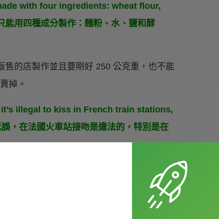
made with four ingredients: wheat flour,
統的法式麵包只能用四種成分製作：麵粉、水、鹽和酵
售的店製作並且要剛好 250 公克重，也不能
內賣掉。
’s illegal to kiss in French train stations,
為了防止壅塞和延誤，在法國火車站接吻是違法的，特別是在
這項規定，雖然不知道這項規定的期限為何，但目
交換的經驗，他說真的沒看過）。
 because ­calling a pig after the emperor is