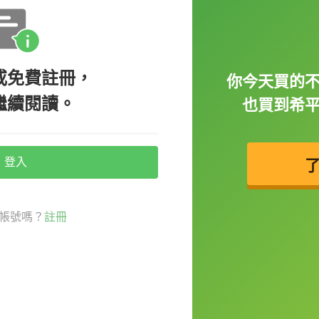
 state.（在法國，將豬取名為拿破崙是違法的，因為將豬以
或免費註冊，
你今天買的
very year is not the Eiffel Tower but Disney
繼續閱讀。
也買到希
艾菲爾鐵塔，而是巴黎的迪士尼。）
也僅排名第四喔！第一名為巴黎聖母院，第二
登入
ve to eat snails. They consume about 500
帳號嗎？
註冊
麵包，法國人也喜歡吃蝸牛。他們每年會吃掉約 5 億隻蝸
ols have condom vending machines.（在法