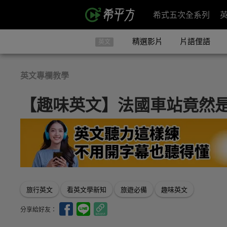
希式五次全系列
精選影片
片語俚語
英文
英文專欄教學
【趣味英文】法國車站竟然
旅行英文
看英文學新知
旅遊必備
趣味英文
分享給好友：