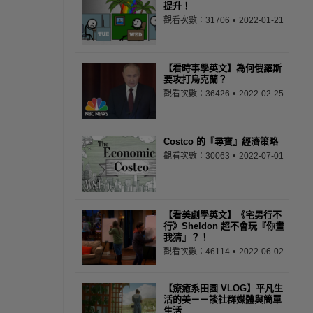
提升！
觀看次數：31706
2022-01-21
【看時事學英文】為何俄羅斯
要攻打烏克蘭？
觀看次數：36426
2022-02-25
Costco 的『尋寶』經濟策略
觀看次數：30063
2022-07-01
【看美劇學英文】《宅男行不
行》Sheldon 超不會玩『你畫
我猜』？！
觀看次數：46114
2022-06-02
【療癒系田園 VLOG】平凡生
活的美－－談社群媒體與簡單
生活