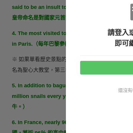
said to be an insult to the head of
皇帝命名是對國家元首的侮辱。）
請登入
4. The most visited tourist attraction in Paris e
即可
in Paris.（每年巴黎參觀人數最多的景點不是
※ 如果單看歷史景點的話，艾菲爾鐵塔的參觀人數
名為聖心大教堂，第三名則是羅浮宮。
5. In addition to baguettes, the French also lo
還沒有
million snails every year.（除了法式
牛。）
6. In France, nearly 96 percent of high scho