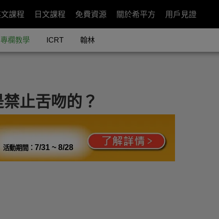
英文課程
日文課程
免費資源
關於希平方
用戶見證
專欄教學
ICRT
翰林
是禁止舌吻的？
7/31 ~ 8/28
活動期間：