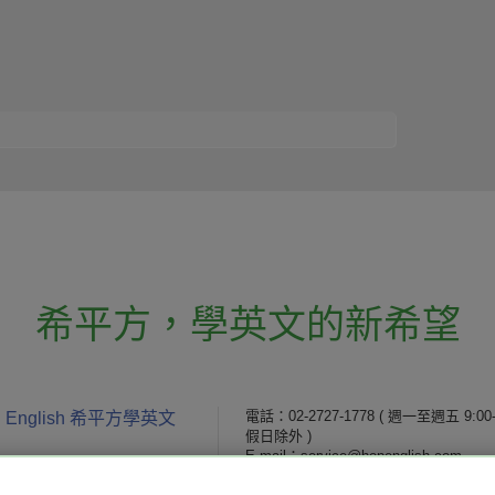
希平方
，
學英文的新希望
電話：02-2727-1778
( 週一至週五 9:00-
 English 希平方學英文
假日除外 )
E-mail：service@hopenglish.com
統編：24746401