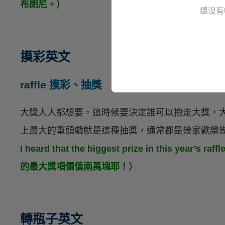
布朗尼。）
還沒有
摸彩英文
raffle 摸彩、抽獎
大獎人人都想要，這時候要決定誰可以抱走大獎，
上最大的重頭戲就是這種抽獎，通常都是幾家歡樂
I heard that the biggest prize in this year’s
的最大獎項價值兩萬塊耶！）
轉瓶子英文