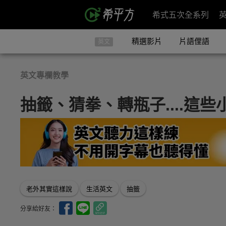
希式五次全系列
精選影片
片語俚語
英文
英文專欄教學
抽籤、猜拳、轉瓶子....這
老外其實這樣說
生活英文
抽籤
分享給好友：