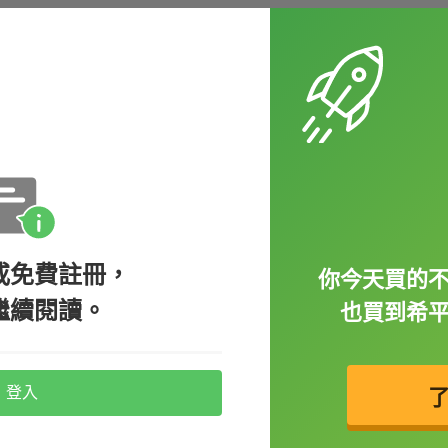
（還是我們三戰兩勝？）
或免費註冊，
你今天買的
押要正面還是反面。那英文的講法中「
正面
」
繼續閱讀。
也買到希
登入
e the last brownie.（好吧。是反面。你可以拿走最後一塊