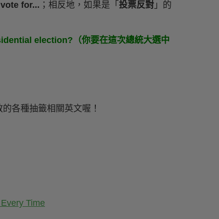
成
vote for...
；相反地，如果是「
投票反對
」的
is presidential election?（你要在這次總統大選中
教的各種抽籤相關英文喔！
Every Time