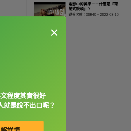
電影中的美學－－什麼是『荷
蘭式鏡頭』？
觀看次數：38940
2022-03-10
×
英文程度其實很好
人就是說不出口呢？
了解詳情