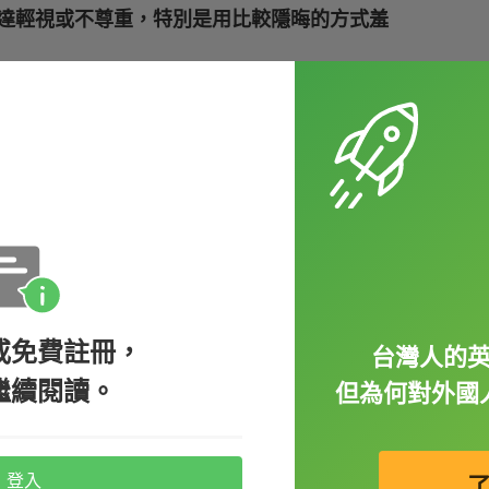
達輕視或不尊重，特別是用比較隱晦的方式羞
ks he has bad taste in clothes.（Alice 公開
 best friend threw shade on him.（Ray 發現
。）
或免費註冊，
台灣人的
繼續閱讀。
但為何對外國
這個片語知道，
shade
可以當成
名詞
，就是代表
用
The shade!
或者
Shade!
表達「
酸人耶、
登入
有以下的對話：