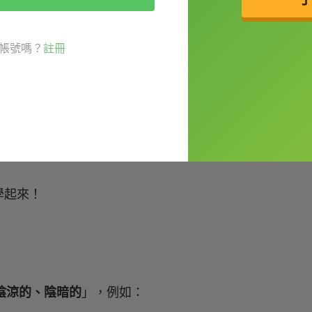
ter do your nails?（哇，妳的指甲！妳姊幫妳做的
帳號嗎？
註冊
 knows nothing about acrylic nails.（哈哈，
 it was her.（對呀。所以我才猜是她做的。）
學起來！
陰涼的、陰暗的
」，例如：