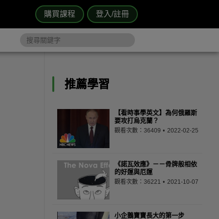
購買課程
登入/註冊
推薦學習
【看時事學英文】為何俄羅斯
要攻打烏克蘭？
觀看次數：36409
2022-02-25
《諾瓦效應》－－骨牌般相依
的好運與厄運
觀看次數：36221
2021-10-07
小企鵝寶寶長大的第一步