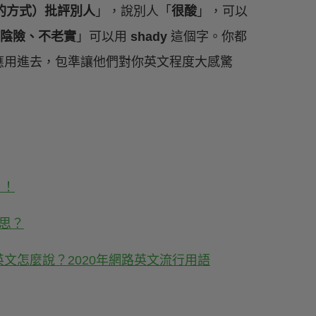
的方式）批評別人
」，說別人「
很酸
」，可以
陰險、不老實
」可以用
shady
這個字。你都
應用進去，包準讓他們對你英文程度大感驚
？！
意思？
心英文怎麼說？2020年網路英文流行用語