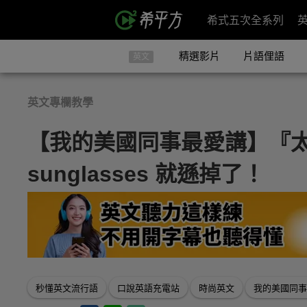
希式五次全系列
精選影片
片語俚語
英文
英文專欄教學
【我的美國同事最愛講】『
sunglasses 就遜掉了！
秒懂英文流行語
口說英語充電站
時尚英文
我的美國同事