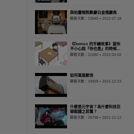
與柏靈頓熊歡慶白金禧慶典
觀看次數：23845
2022-07-28
《Domics 的手繪故事》當你
不小心說『你也是』的時候…
觀看次數：31660
2022-03-02
如何寫道歉信
觀看次數：33928
2021-12-23
什麼是元宇宙？為什麼科技巨
頭都趨之若鶩？
觀看次數：28798
2021-11-12