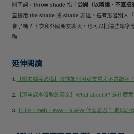
關字詞，
throw shade
指「
公開（以隱諱、不直接
直接用
the shade
或
shade
表達。還有形容別人「
會了嗎？下次和外國朋友聊天，也可以把這些單字
豔！
延伸閱讀
1.
【網友鄉民必備】教你如何用英文罵人不帶髒字
2.
【那些課本沒教的英文】What about it? 是什麼
3.
TLTR、meh、eww、NSFW 什麼意思？ 玻璃