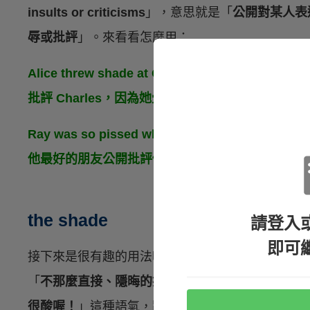
insults or criticisms
」，意思就是「
公開對某人表
辱或批評
」。來看看怎麼用：
Alice threw shade at Charles because she thin
批評 Charles，因為她覺得他穿著品味很差。）
Ray was so pissed when he found out that his
他最好的朋友公開批評他的時候，整個人超火大的
the shade
請登入
即可
接下來是很有趣的用法喔，我們從 throw shade 
「
不那麼直接、隱晦的批評或諷刺
」。現在很流行
很酸喔！
」這種語氣，跟朋友們聊天的時候可能會