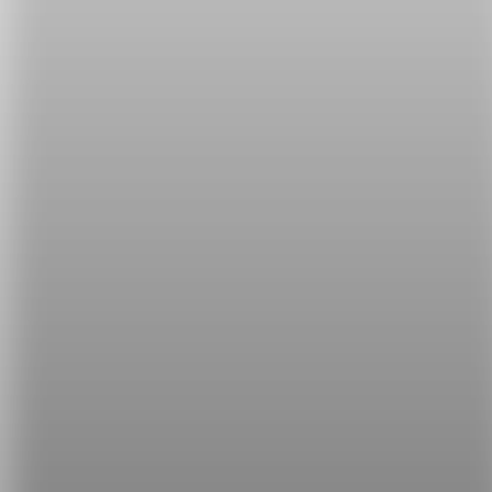
= Thanks for…
這個句型用 Thank you 或者 Thanks 開頭都是正確
的，惟 Thank you 比 Thanks 正式一點，用 Thanks
比較口語化，正式報告的時候可以用 Thank you 開頭
喔！
今天的【文法小學堂】有沒有解決你多年來的疑惑
呢？看完之後，就知道下次報告完畢後不能說 Thank
you for your listening. 囉！祝大家報告順利，我們下
次見！