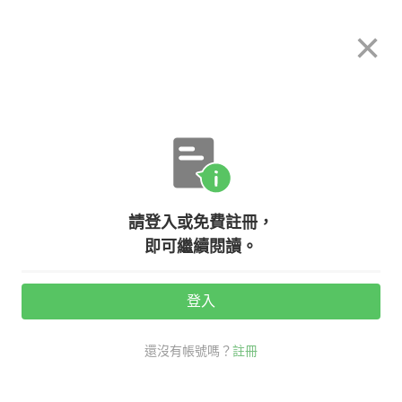
希平方
×
攻其不背
立即使用
App 開放下載中
購買課程
登入/註冊
英文專欄教學
請登入或免費註冊，
【文法小學堂】Thank you for your
即可繼續閱讀。
listening. 怎麼聽起來怪怪的？
登入
活動期間：
7/31 ~ 8/28
還沒有帳號嗎？
註冊
口語英文充電站
文法小學堂