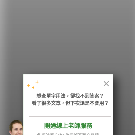
希平方
學英文的新希望
HOPE English 希平方學英文
×
加入我們 / 追蹤：
想查單字用法，卻找不到答案？
看了很多文章，但下次還是不會用？
電話：02-2727-1778
( 週一至週五 9:00-12:00、13:30-18:00，國定假日除外 )
E-mail：service@hopenglish.com
統編：24746401
開通線上老師服務
名校師資 24hr 為您解答英文問題