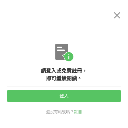
希平方
×
攻其不背
立即使用
App 開放下載中
購買課程
登入/註冊
英文專欄教學
請登入或免費註冊，
【NG 英文】『那超爛』到底是 That
即可繼續閱讀。
is suck. 還是 That sucks. 呢？
登入
活動期間：
7/31 ~ 8/28
還沒有帳號嗎？
註冊
生活英文
NG 英文
口說英語充電站