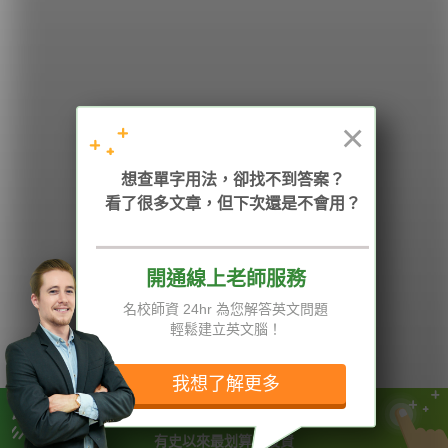
HOPE English 希平方學英文
×
加入我們 / 追蹤：
想查單字用法，卻找不到答案？
看了很多文章，但下次還是不會用？
電話：02-2727-1778
( 週一至週五 9:00-12:00、13:30-18:00，國定假日除外 )
E-mail：service@hopenglish.com
統編：24746401
開通線上老師服務
名校師資 24hr 為您解答英文問題
攻其不背
ICRT
隱私權與服務條款
輕鬆建立英文腦！
精選影片
翰林
說明與導覽
每日片語
關於我們
專欄教學
媒體報導
我想了解更多
一天$180，獨享24小時隨時上課
版權所有 © 2013-2026 希平方科技股份有限公司 All Rights Reserved.
有史以來最划算的投資