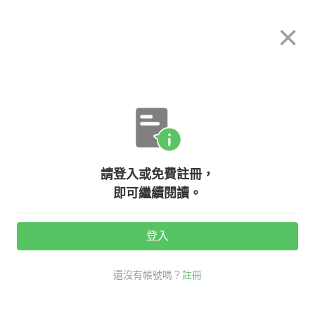
希平方
×
攻其不背
立即使用
App 開放下載中
購買課程
登入/註冊
英文專欄教學
請登入或免費註冊，
net worth、bankruptcy 是什麼？超
即可繼續閱讀。
實用商業英文輕鬆學！
登入
活動期間：
7/31 ~ 8/28
還沒有帳號嗎？
註冊
職場商用英文
多益高分達人
職場英文