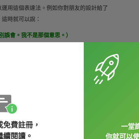
以運用這個表達法。例如你對朋友的設計給了
，這時就可以說：
hat way.（別誤會。我不是那個意思。）
that there’s room for improvement.（我不是那
難受的話，這時候就可以運用一些表達法事先
害：
way, but… 請別誤會我無意冒犯，只是...
解某些話而感到冒犯
」，而整句話要表達的就
或免費註冊，
一堂課
話當成是冒犯...」。
繼續閱讀。
你就可以