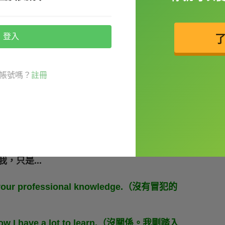
ink you really need to exercise more.（請別
。）
登入
帳號嗎？
註冊
erstand
（誤
會、誤解
）來表達類似意思：
..
會我，只是...
ove your professional knowledge.（沒有冒犯的
 I know I have a lot to learn.（沒關係。我剛踏入