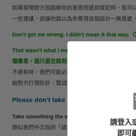
如果發現對方因誤解你的意思而感到冒犯時，就可
一些建議，卻讓他誤以為你覺得這個設計一無是處
Don’t get me wrong. I didn’t mean it t
That wasn’t what I meant. I was just saying 
個意思。我只是在說有進步的空間。）
不過有時，我們可能必須坦白說出比較直接或讓人
給對方打預防針、嘗試降低這些話可能會造成的傷
Please don’t take this the wrong 
Take something the wrong way
意思是「
因為誤
請登入
類似我們中文說的「請別誤會我無意冒犯、請別把我的
即可