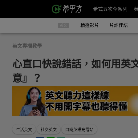
希式五次全系列
精選影片
片語俚語
英文
英文專欄教學
心直口快說錯話，如何用英
意』？
生活英文
社交英文
口說英語充電站