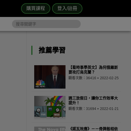
購買課程
登入/註冊
推薦學習
【看時事學英文】為何俄羅斯
要攻打烏克蘭？
觀看次數：36416
2022-02-25
週三放假日，讓你工作效率大
提升！
觀看次數：31694
2022-01-21
《諾瓦效應》－－骨牌般相依