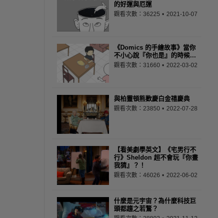
的好運與厄運
觀看次數：36225
2021-10-07
《Domics 的手繪故事》當你
不小心說『你也是』的時候…
觀看次數：31660
2022-03-02
與柏靈頓熊歡慶白金禧慶典
觀看次數：23850
2022-07-28
【看美劇學英文】《宅男行不
行》Sheldon 超不會玩『你畫
我猜』？！
觀看次數：46026
2022-06-02
什麼是元宇宙？為什麼科技巨
頭都趨之若鶩？