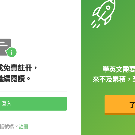
動詞會搭配不定詞使用，像是這裡的 want，
碰到生字的時候，連同搭配的字一起了解是很重要的喔。
ere. 意思就是「我真的很想去那裡。」我們一樣再舉幾
或免費註冊，
學英文需
繼續閱讀。
來不及累積，
 like to spend some time with her family.
的家庭上。）
登入
是動名詞（V-ing），意思不會改變，不過有
距喔，可以參考：
【希平方文法教室】當 to v
帳號嗎？
註冊