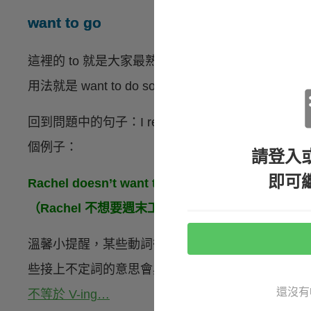
want to go
這裡的 to 就是大家最熟悉的不定詞用法囉，有許多
用法就是 want to do something。所以
回到問題中的句子：I really want to go th
個例子：
請登入
即可
Rachel doesn’t want to work on weekends. She’d
（Rachel 不想要週末工作。她想要花點時間在她
溫馨小提醒，某些動詞後面可以接不定詞（to V）或
些接上不定詞的意思會與接上動名詞的意思有所差
還沒有
不等於 V-ing…