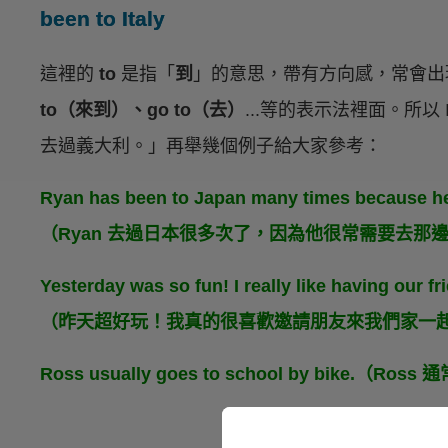
been to Italy
這裡的
to
是指「
到
」的意思，帶有方向感，常會
to（來到）、go to（去）
...等的表示法裡面。所以 I've
去過義大利。」再舉幾個例子給大家參考：
Ryan has been to Japan many times because he 
（Ryan 去過日本很多次了，因為他很常需要去那
Yesterday was so fun! I really like having our f
（昨天超好玩！我真的很喜歡邀請朋友來我們家一
Ross usually goes to school by bike.（