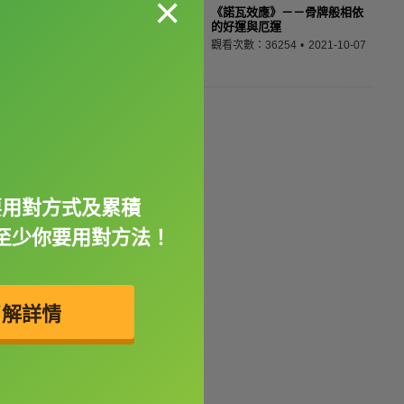
×
《諾瓦效應》－－骨牌般相依
的好運與厄運
觀看次數：36254
2021-10-07
要用對方式及累積
至少你要用對方法！
了解詳情