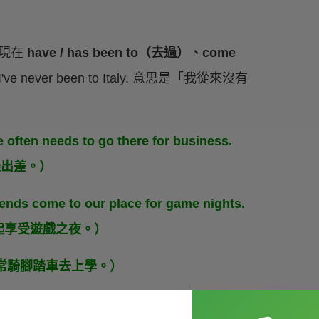
出現在
have / has been to（去過）、come
 never been to Italy. 意思是「我從來沒有
often needs to go there for business.
邊出差。）
riends come to our place for game nights.
起享受遊戲之夜。）
Ross 通常騎腳踏車去上學。）