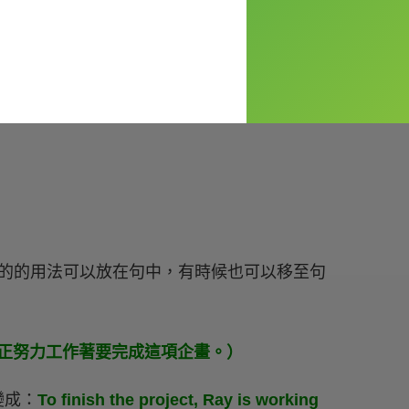
ng？！先別緊張，這個 to 並不是不定詞的用
k forward to（期待）、when it
專欄看更詳盡的介紹：
【老師救救我】to 後面不
的的用法可以放在句中，有時候也可以移至句
ject.（Ray 正努力工作著要完成這項企畫。）
，變成：
To finish the project, Ray is working