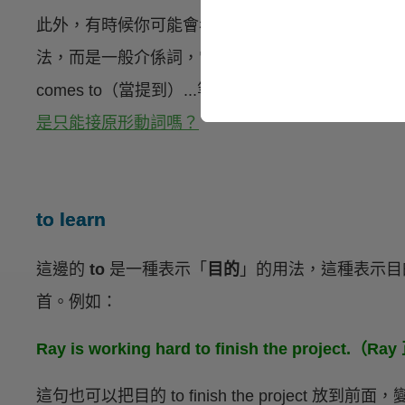
此外，有時候你可能會看到 to 後面居然是接上 V-i
法，而是一般介係詞，常會與特定的字搭配成片語，例如：loo
comes to（當提到）...等，大家也可以點進這篇
是只能接原形動詞嗎？
to learn
這邊的
to
是一種表示「
目的
」的用法，這種表示目
首。例如：
Ray is working hard to finish the pro
這句也可以把目的 to finish the project 放到前面