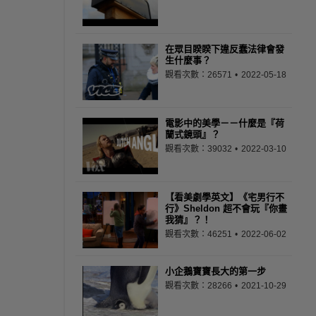
在眾目睽睽下違反蠢法律會發
生什麼事？
觀看次數：26571
2022-05-18
電影中的美學－－什麼是『荷
蘭式鏡頭』？
觀看次數：39032
2022-03-10
【看美劇學英文】《宅男行不
行》Sheldon 超不會玩『你畫
我猜』？！
觀看次數：46251
2022-06-02
小企鵝寶寶長大的第一步
觀看次數：28266
2021-10-29