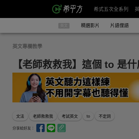
希式五次全系列
精選影片
片語俚語
英文
英文專欄教學
【老師救救我】這個 to 是
文法
老師救救我
考試英文
to
不定詞
分享給好友：