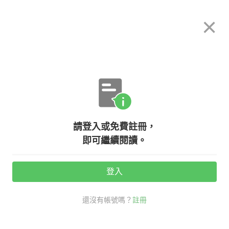
希平方
×
攻其不背
立即使用
App 開放下載中
購買課程
登入/註冊
英文專欄教學
請登入或免費註冊，
【政治英文】香港『反送中』，英文
即可繼續閱讀。
一點通！
登入
活動期間：
7/31 ~ 8/28
還沒有帳號嗎？
註冊