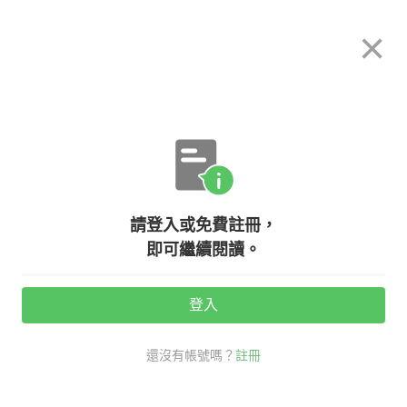
希平方
×
攻其不背
立即使用
App 開放下載中
購買課程
登入/註冊
英文專欄教學
請登入或免費註冊，
【老師救救我】will 和 be going to
即可繼續閱讀。
的意思竟然不同！
登入
活動期間：
7/31 ~ 8/28
還沒有帳號嗎？
註冊
文法
老師救救我
口說英語充電站