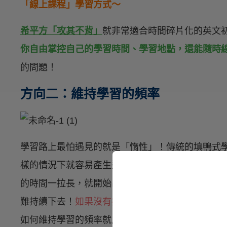
「線上課程」學習方式～
希平方「攻其不背」
就非常適合時間碎片化的英文
你自由掌控自己的學習時間、學習地點，還能隨時
的問題！
方向二：維持學習的頻率
學習路上最怕遇見的就是「惰性」！傳統的填鴨式
樣的情況下就容易產生逃避心態，很多英文初學者
的時間一拉長，就開始出現「三天捕魚兩天曬網」
難持續下去！
如果沒有持續性的學習，再多的努力
如何維持學習的頻率就成為關鍵！