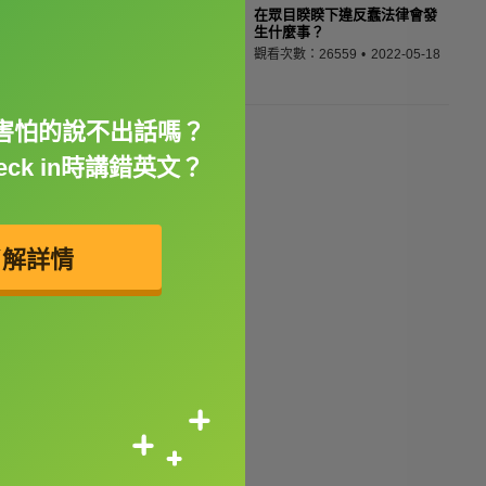
在眾目睽睽下違反蠢法律會發
生什麼事？
觀看次數：26559
2022-05-18
害怕的說不出話嗎？
ck in時講錯英文？
了解詳情