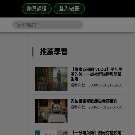
購買課程
登入/註冊
推薦學習
【療癒系田園 VLOG】平凡生
活的美－－談社群媒體與簡單
生活
觀看次數：30005
2021-12-10
與柏靈頓熊歡慶白金禧慶典
觀看次數：23862
2022-07-28
【一分鐘英語】如何有禮貌地