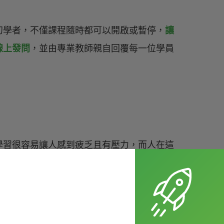
初學者，不僅課程隨時都可以開啟或暫停，
讓
線上發問
，
並由專業教師親自回覆每一位學員
學習很容易讓人感到疲乏且有壓力，而人在這
在最一開始都充滿熱情和決心，但是只要學習
的情況，再加上一開始的衝勁減弱，學習就很
都可說是前功盡棄
，超級可惜的啊......這時候