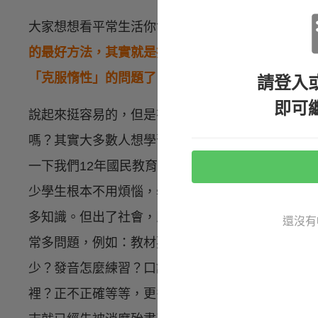
大家想想看平常生活你會懶得刷牙、懶得洗臉嗎？
的最好方法，其實就是把學習這件事融入生活中
，
「克服惰性」的問題了！
請登入
即可
說起來挺容易的，但是有95％的人都在這裡失敗！
嗎？其實大多數人想學習一個新技能時，
會半途而
一下我們12年國民教育，課程都是老師安排好的，
少學生根本不用煩惱，學校老師都安排好了，學生
多知識。但出了社會，即使雄心壯志的訂下了每天
還沒有
常多問題，例如：教材要學什麼？內容難度要怎麼
少？發音怎麼練習？口說怎麼練習？教材遇到問題能問
裡？正不正確等等，更多時候是上網找答案的過程