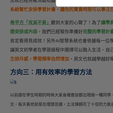
志就已經先被消磨殆盡了，因此，
想自學的人可不
系統幫忙安排學習計畫，讓你的寶貴時間可以專注
希平方「攻其不背」
聽到大家的心聲了！為了
讓學
間安排或內容
，我們已經幫你準備好
完整的學習計
肯定看得見成效！另外AI智慧系統也會依據每一位
讓英文初學者在學習過程中選擇可以融入生活、自
生排斥感，學習頻率自然增加
，英文也就越學越好
方向三：用有效率的學習方法
以前還在學生時期的時候大家身邊應該都出現過一種同學
交，每天看他就是在埋頭苦讀，土法煉鋼花了十倍的力氣卻