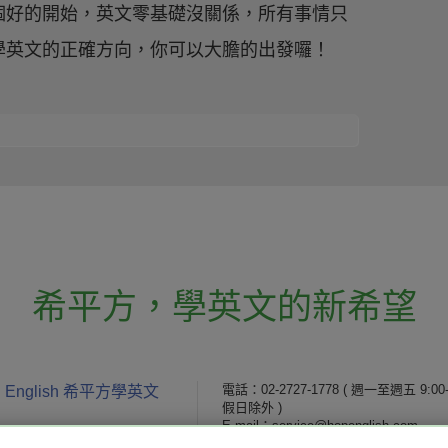
個好的開始，英文零基礎沒關係，所有事情只
學英文的正確方向，你可以大膽的出發囉！
希平方
，
學英文的新希望
電話：02-2727-1778
( 週一至週五 9:00-
 English 希平方學英文
假日除外 )
E-mail：service@hopenglish.com
統編：24746401