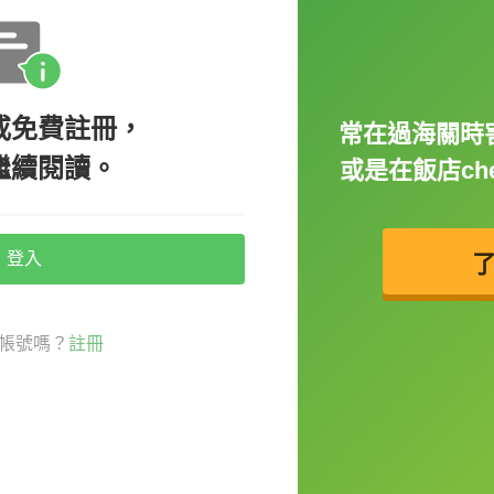
應該是不會對吧（笑）所以啊～
維持學習頻率
因為
當一件事情成為「習慣」就不會有需要
或免費註冊，
常在過海關時
繼續閱讀。
或是在飯店che
養成一個習慣需要21天，但你知道關鍵是什麼
廢的原因通常在於缺少了「學習計畫」
，回想
每堂課上課鐘響了打開書本這堂課進度要學多
登入
只要跟著進度走就可以，不知不覺就能學到很
都要學習1小時英文的目標，接下來也會遇到非
帳號嗎？
註冊
選擇？每天要學多少份量，會不會太多或是太
誰？自己上網google又不知道答案在哪
中就開始逛其他網站。學習還沒開始，學習鬥