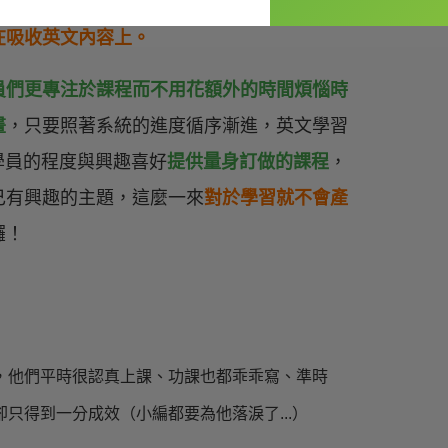
是有一顆想學習的心就夠了，還需要一個好的
在吸收英文內容上。
員們更專注於課程而不用花額外的時間煩惱時
畫
，只要照著系統的進度循序漸進，英文學習
學員的程度與興趣喜好
提供量身訂做的課程
，
己有興趣的主題，這麼一來
對於學習就不會產
囉！
，他們平時很認真上課、功課也都乖乖寫、準時
只得到一分成效（小編都要為他落淚了...）