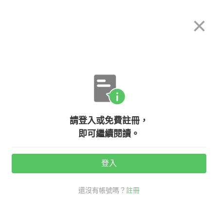
希平方
×
攻其不背
立即使用
App 開放下載中
購買課程
登入/註冊
英文專欄教學
請登入或免費註冊，
【求職英文】自我介紹３大題型，英
即可繼續閱讀。
文面試不再卡卡！
登入
活動期間：
7/31 ~ 8/28
還沒有帳號嗎？
註冊
職場商用英文
老外其實這樣說
面試英文單字