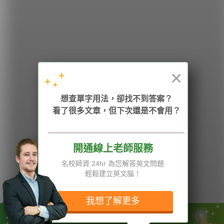
希平方
學英文的新希望
HOPE English 希平方學英文
×
想查單字用法，卻找不到答案？
加入我們 / 追蹤：
看了很多文章，但下次還是不會用？
開通線上老師服務
電話：02-2727-1778
( 週一至週五 9:00-12:00、13:30-18:00，國定假日除外 )
E-mail：service@hopenglish.com
名校師資 24hr 為您解答英文問題
統編：24746401
輕鬆建立英文腦！
攻其不背
ICRT
隱私權與服務條款
精選影片
翰林
說明與導覽
我想了解更多
每日片語
關於我們
專欄教學
媒體報導
一堂課不到 $180