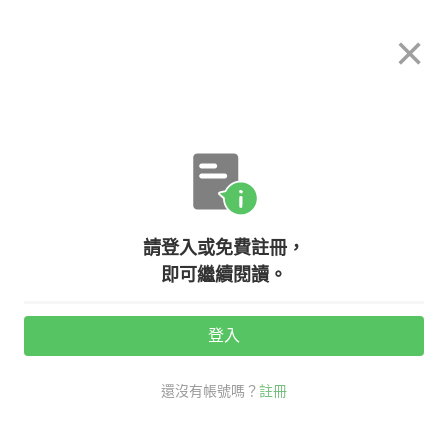
希平方
×
攻其不背
立即使用
App 開放下載中
購買課程
登入/註冊
英文專欄教學
請登入或免費註冊，
組裝修理靠自己－－五金工具英文一
即可繼續閱讀。
把抓
登入
活動期間：
7/31 ~ 8/28
還沒有帳號嗎？
註冊
老外其實這樣說
生活英文
工具 英文