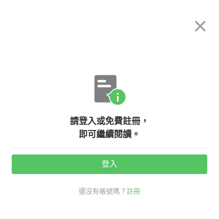
希平方
×
攻其不背
立即使用
App 開放下載中
購買課程
登入/註冊
英文專欄教學
請登入或免費註冊，
【老師救救我】the 的發音是『哩』
即可繼續閱讀。
還是『了』？
登入
活動期間：
7/31 ~ 8/28
還沒有帳號嗎？
註冊
老師救救我
考試英文
the 發音