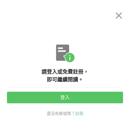
希平方
×
攻其不背
立即使用
App 開放下載中
購買課程
登入/註冊
英文專欄教學
請登入或免費註冊，
各式消暑冰品，『冰棒』、『剉冰』
即可繼續閱讀。
英文這樣說！
登入
活動期間：
7/31 ~ 8/28
還沒有帳號嗎？
註冊
老外其實這樣說
生活英文
冰棒 英文
剉冰 英文