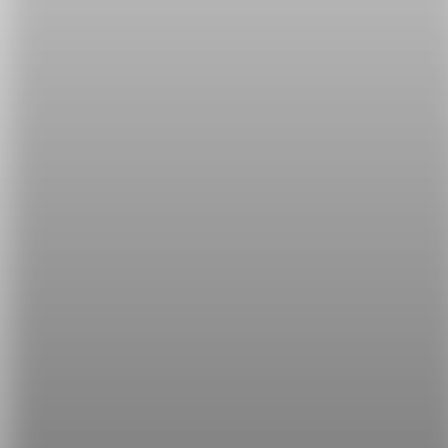
脂含量也較低。
Shaved ice 剉冰
台灣人最愛的挫冰當然也不能忘記。其中 shaved 是
動詞 shave「刨、削」的過去分詞，在這裡當形容詞
用以形容 ice。台灣最有名的芒果冰就是 mango
shaved ice。
Popsicle 冰棒
認識這麼多冰品之後，今天你想吃什麼呢？