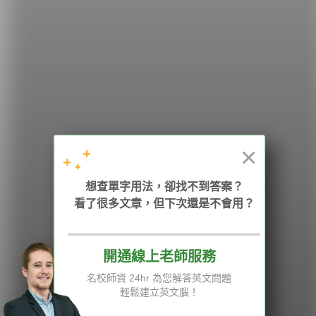
希平方
學英文的新希望
HOPE English 希平方學英文
×
加入我們 / 追蹤：
想查單字用法，卻找不到答案？
看了很多文章，但下次還是不會用？
開通線上老師服務
電話：02-2727-1778
( 週一至週五 9:00-12:00、13:30-18:00，國定假日除外 )
E-mail：service@hopenglish.com
名校師資 24hr 為您解答英文問題
統編：24746401
輕鬆建立英文腦！
攻其不背
ICRT
隱私權與服務條款