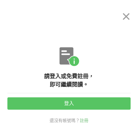
希平方
×
攻其不背
立即使用
App 開放下載中
購買課程
登入/註冊
英文專欄教學
請登入或免費註冊，
【學好英文密技】英文底子差，有機
即可繼續閱讀。
會聽說流利嗎？
登入
活動期間：
7/31 ~ 8/28
還沒有帳號嗎？
註冊
學好英文密技