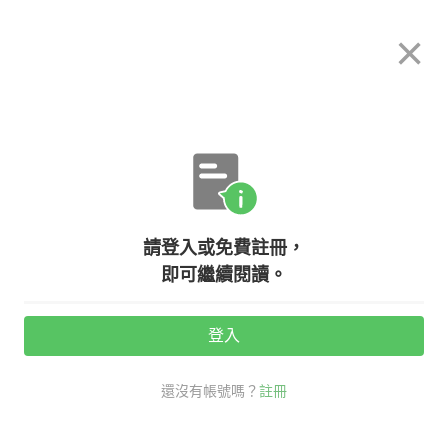
希平方
×
攻其不背
立即使用
App 開放下載中
購買課程
登入/註冊
英文專欄教學
請登入或免費註冊，
只會 hot & cold？學會這些英文單
即可繼續閱讀。
字，更精準表達你想要的飲料溫度！
登入
活動期間：
7/31 ~ 8/28
還沒有帳號嗎？
註冊
老外其實這樣說
社交英文
飲料 英文