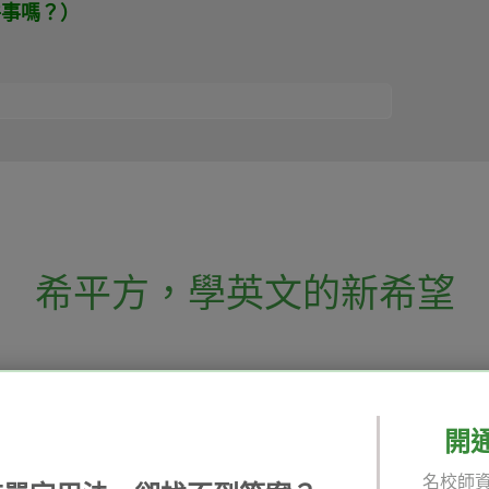
件事嗎？）
希平方
，
學英文的新希望
電話：02-2727-1778
( 週一至週五 9:00-
 English 希平方學英文
假日除外 )
E-mail：service@hopenglish.com
開
統編：24746401
名校師資