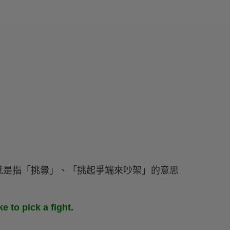
就是指「挑釁」、「挑起爭端來吵架」的意思
e to pick a fight.