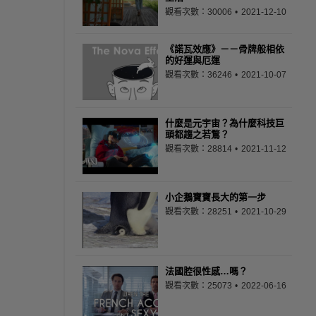
觀看次數：30006
2021-12-10
《諾瓦效應》－－骨牌般相依
的好運與厄運
觀看次數：36246
2021-10-07
什麼是元宇宙？為什麼科技巨
頭都趨之若鶩？
觀看次數：28814
2021-11-12
小企鵝寶寶長大的第一步
觀看次數：28251
2021-10-29
法國腔很性感…嗎？
觀看次數：25073
2022-06-16