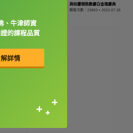
與柏靈頓熊歡慶白金禧慶典
觀看次數：23863
2022-07-28
佛、牛津師資
保證的課程品質
了解詳情