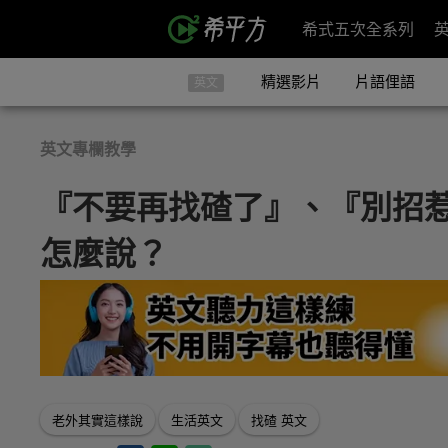
希式五次全系列
精選影片
片語俚語
英文
英文專欄教學
『不要再找碴了』、『別招
怎麼說？
老外其實這樣說
生活英文
找碴 英文