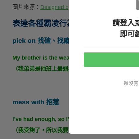
圖片來源：
Designed by Freepik
請登入
表達各種霸凌行為
即可
pick on 找碴、找麻煩
My brother is the weakest in his class, and we’r
（我弟弟是他班上最弱小的，我們都很擔心他可能
還沒有
mess with 招惹
I’ve had enough, so I’m warning you not to mes
（我受夠了，所以我要警告你不要招惹我。）