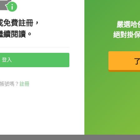
或免費註冊，
嚴選哈
繼續閱讀。
絕對掛
e all worried that he might get picked on.
登入
被找碴。）
帳號嗎？
註冊
s with me.