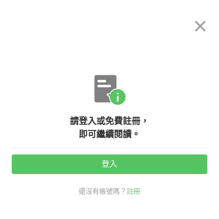
希平方
×
攻其不背
立即使用
App 開放下載中
購買課程
登入/註冊
英文專欄教學
請登入或免費註冊，
【網友鄉民必備】教你如何用英文罵
即可繼續閱讀。
人不帶髒字？！
登入
活動期間：
7/31 ~ 8/28
還沒有帳號嗎？
註冊
社交英文
秒懂英文流行語
鄉民 英文