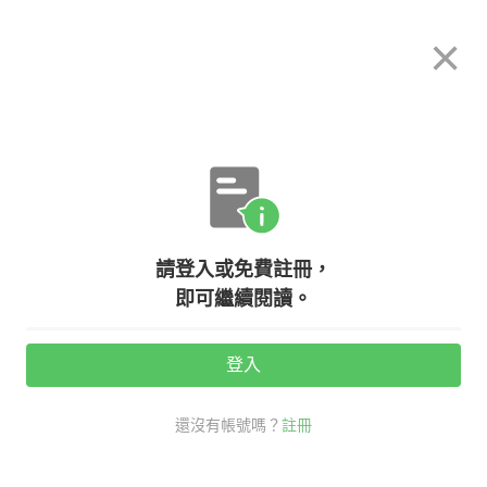
希平方
×
攻其不背
立即使用
App 開放下載中
購買課程
登入/註冊
英文專欄教學
請登入或免費註冊，
聽不懂英文笑話？認識英文雙關語，
即可繼續閱讀。
讓你幽默感大增！
登入
活動期間：
7/31 ~ 8/28
還沒有帳號嗎？
註冊
老外其實這樣說
生活英文
英文笑話