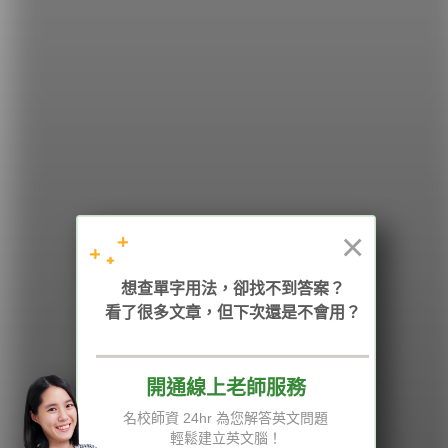
希平方
學英文的新希望
HOPE English 希平方學英文
×
加入我們 / 追蹤：
想查單字用法，卻找不到答案？
看了很多文章，但下次還是不會用？
電話：02-2727-1778
( 週一至週五 9:00-12:00、13:30-18:00，國定假日除外 )
E-mail：service@hopenglish.com
統編：24746401
開通線上老師服務
名校師資 24hr 為您解答英文問題
攻其不背
ICRT
隱私權與服務條款
輕鬆建立英文腦！
精選影片
翰林
說明與導覽