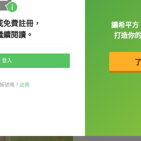
或免費註冊，
讓希平方 
繼續閱讀。
打造你
，稱為
animal-assisted therapy
（動物協助
登入
動物的互動，降低參與者的焦慮、憂鬱，減少
自閉症小男孩與他的狗狗》
就是動物協助治療
帳號嗎？
註冊