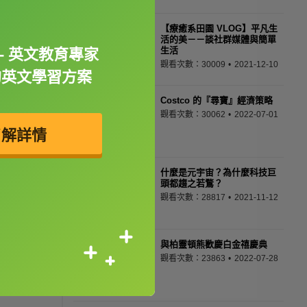
【療癒系田園 VLOG】平凡生
活的美－－談社群媒體與簡單
生活
- 英文教育專家
觀看次數：30009
2021-12-10
的英文學習方案
Costco 的『尋寶』經濟策略
觀看次數：30062
2022-07-01
了解詳情
什麼是元宇宙？為什麼科技巨
頭都趨之若鶩？
觀看次數：28817
2021-11-12
與柏靈頓熊歡慶白金禧慶典
觀看次數：23863
2022-07-28