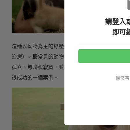
請登入
即可
這種以動物為主的紓壓方式已是心理治療的一部分
治療），最常見的動物為貓、狗、以及馬。透過與
孤立、無聊和寂寞，並提供快樂。
《重拾幸福－－
很成功的一個案例。
還沒有