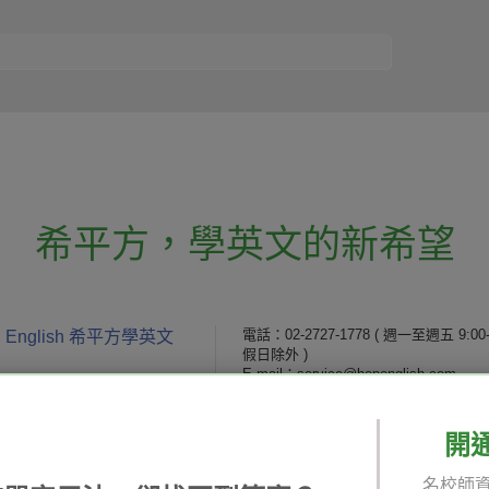
希平方
，
學英文的新希望
電話：02-2727-1778
( 週一至週五 9:00-
 English 希平方學英文
假日除外 )
E-mail：service@hopenglish.com
統編：24746401
開
 / 追蹤：
攻其不背
ICRT
隱私
名校師資
精選影片
翰林
說明