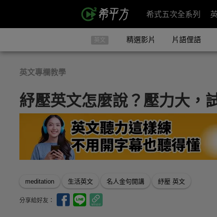
希式五次全系列
精選影片
片語俚語
英文
英文專欄教學
紓壓英文怎麼說？壓力大，
meditation
生活英文
名人金句開講
紓壓 英文
分享給好友：