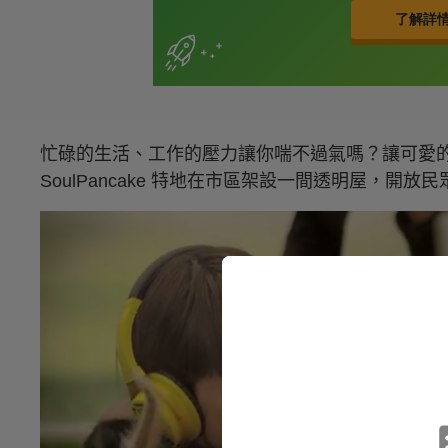
忙碌的生活、工作的壓力讓你喘不過氣嗎？讓可愛
SoulPancake 特地在市區架設一間透明屋，開