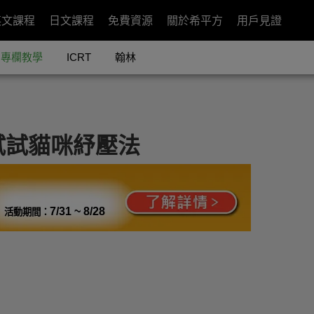
英文課程
日文課程
免費資源
關於希平方
用戶見證
專欄教學
ICRT
翰林
試試貓咪紓壓法
7/31 ~ 8/28
活動期間：