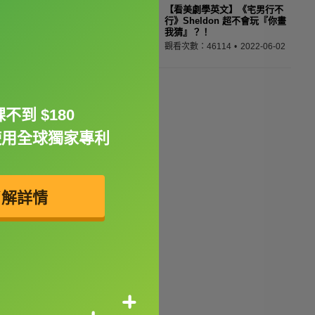
【看美劇學英文】《宅男行不
行》Sheldon 超不會玩『你畫
我猜』？！
觀看次數：46114
2022-06-02
不到 $180
使用全球獨家專利
了解詳情