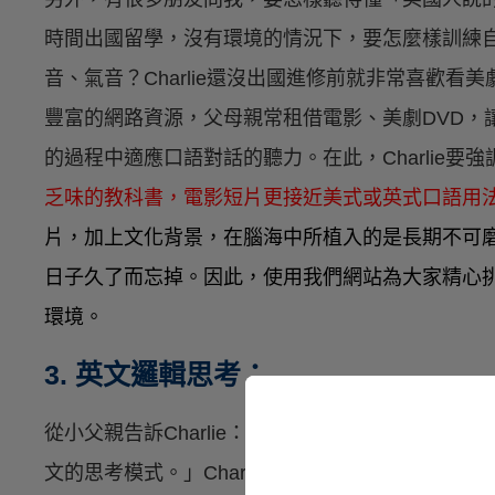
時間出國留學，沒有環境的情況下，要怎麼樣訓練
音、氣音？Charlie還沒出國進修前就非常喜歡看
豐富的網路資源，父母親常租借電影、美劇DVD，
的過程中適應口語對話的聽力。在此，Charlie要強
乏味的教科書，電影短片更接近美式或英式口語用
片，加上文化背景，在腦海中所植入的是長期不可
日子久了而忘掉。因此，使用我們網站為大家精心
環境。
3. 英文邏輯思考：
從小父親告訴Charlie：「說英文時，要屏除在腦
文的思考模式。」Charlie在
「如何轉換中、英式思