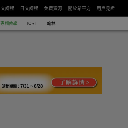
英文課程
日文課程
免費資源
關於希平方
用戶見證
專欄教學
ICRT
翰林
7/31 ~ 8/28
活動期間：