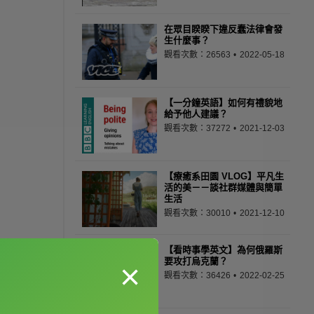
在眾目睽睽下違反蠢法律會發
生什麼事？
觀看次數：26563
2022-05-18
【一分鐘英語】如何有禮貌地
給予他人建議？
觀看次數：37272
2021-12-03
【療癒系田園 VLOG】平凡生
活的美－－談社群媒體與簡單
生活
觀看次數：30010
2021-12-10
【看時事學英文】為何俄羅斯
要攻打烏克蘭？
×
觀看次數：36426
2022-02-25