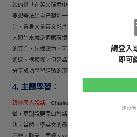
談的是「在英文環境中訓練英文思考的習慣。身邊
要想辦法給自己製造一個環境。如今，學友們非常
站，置身大量英文影片中，將中文字幕關掉，便如
人類生來就是適應環境的高手，讓自己長期處在這
請登入
的耳朵，先練聽力，可以很快就適應英文思考的模式。
即可
遙遠、很模糊，但是請親自去體會，今天就開始使
分享成功學習經驗的那個人。
4. 主題學習：
跟外國人說話
！Charlie很多朋友的障礙在於，他
還沒有
懂，更別說要開口對話。其實，關於聽力這點，只
決。當然，學英文的最終目的，是希望能夠應用所
不難，聊天、問候、say bye-bye很多人都會，