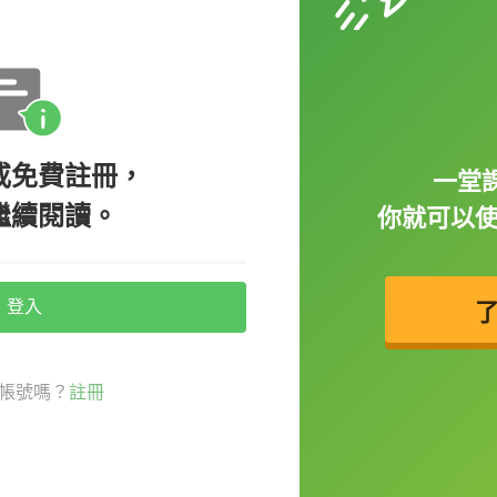
沒有英語環境，我們便
幸運，只要上了我們網
同置身美國環境之中。
樣的環境之中，打開你
或免費註冊，
Charlie這樣子解釋，很多人可能會覺得很
一堂課
繼續閱讀。
你就可以
用我們的學習功能，不出多久，你也可以成為
登入
們說的話甚至已經聽不太
帳號嗎？
註冊
要多看影片，很容易解
學！只是開口說英文並
但是要用英文進行有深度