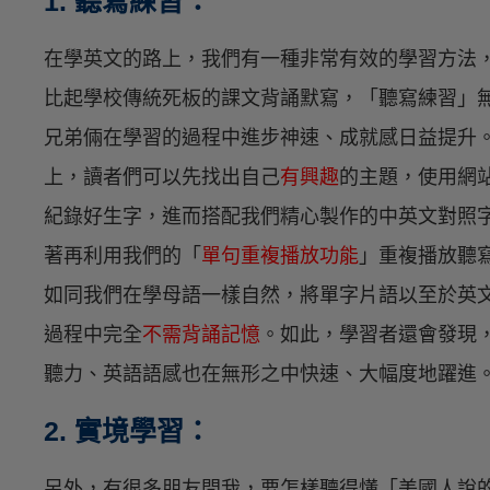
1. 聽寫練習：
在學英文的路上，我們有一種非常有效的學習方法
比起學校傳統死板的課文背誦默寫，「聽寫練習」
兄弟倆在學習的過程中進步神速、成就感日益提升
上，讀者們可以先找出自己
有興趣
的主題，使用網
紀錄好生字，進而搭配我們精心製作的中英文對照
著再利用我們的「
單句重複播放功能
」重複播放聽
如同我們在學母語一樣自然，將單字片語以至於英
過程中完全
不需背誦記憶
。如此，學習者還會發現
聽力、英語語感也在無形之中快速、大幅度地躍進
2. 實境學習：
另外，有很多朋友問我，要怎樣聽得懂「美國人說