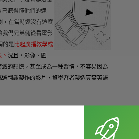
自己聽得懂他們的連
美劇，在當時還沒有這麼
讓我們兄弟倆從看電影
調的是
比起廣播教學或
法。
況且，影像、圖
磨滅的記憶，甚至成為一種習慣，不容易因為
挑選翻譯製作的影片，幫學習者製造真實英語
袋裡想好中文再去翻譯英
考」
曾經提過。現在要