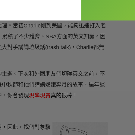
。當初Charlie剛到美國，能夠迅速打入老
，累積了不少體育、NBA方面的英文知識。因
垃圾話(trash talk)，Charlie都無
的主題。下次和外國朋友們切磋英文之前，不
是中秋節和他們講講嫦娥奔月的故事、過年談
中，你會發現
現學現賣
真的很棒！
用，因此，找個對象驗