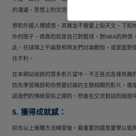
的溝通、思想上的交流？這又是另外一回事了。
想和外國人搏感情，其實並不需要上知天文、下知地理
外的圈子，倚靠的就是自己對籃球、對NBA的熱情
此，在球場上不論是和隊友們討論戰術，或是面對強大對手講講
往不利。
在本網站收錄的眾多影片當中，不乏各式各樣有趣
妨先學習幾部和你想要討論的主題相關的影片，像
談我們的傳統習俗之類的，然後在交流對話的過程
5. 獲得成就感：
綜合以上幾種方法練習後，最重要的還是要學以致