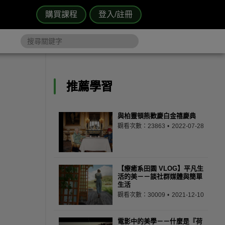
購買課程
登入/註冊
推薦學習
與柏靈頓熊歡慶白金禧慶典
觀看次數：23863
2022-07-28
【療癒系田園 VLOG】平凡生
活的美－－談社群媒體與簡單
生活
觀看次數：30009
2021-12-10
電影中的美學－－什麼是『荷