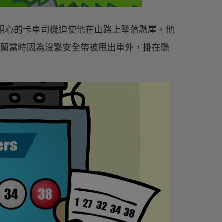
位粗心的卡車司機迫使他在山路上墜落懸崖。他
法蘭當時因為沒繫安全帶被甩出車外，掛在懸