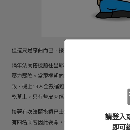
但這只是序曲而已，接下來還陸陸續續發生了許多非常
隔年法蘭搭機前往里耶卡（克羅埃西亞第三大城市
壓力驟降。當飛機朝向地面急墜時，一扇故障的門
毀、機上19人全數罹難時，法蘭在完全沒有逃生設
乾草上，只有些皮肉傷。
接著有次法蘭搭乘巴士旅行時，路面結冰使得車輛
請登入
有四名乘客因此喪命，但法蘭安然無恙。
即可