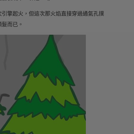
次引擎起火，但這次那火焰直接穿過通氣孔撲
頭髮而已。