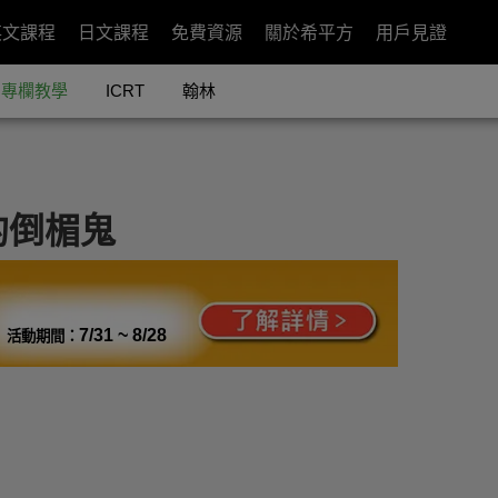
英文課程
日文課程
免費資源
關於希平方
用戶見證
專欄教學
ICRT
翰林
的倒楣鬼
7/31 ~ 8/28
活動期間：