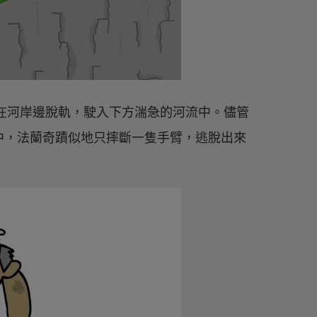
車在河岸邊脫軌，駛入下方湍急的河流中。儘管
中，法蘭奇蹟似地只摔斷一隻手臂，逃脫出來