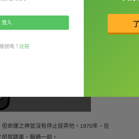
登入
帳號嗎？
註冊
但命運之神並沒有停止捉弄他。1970年，在
之前就跳車，躲過一劫。