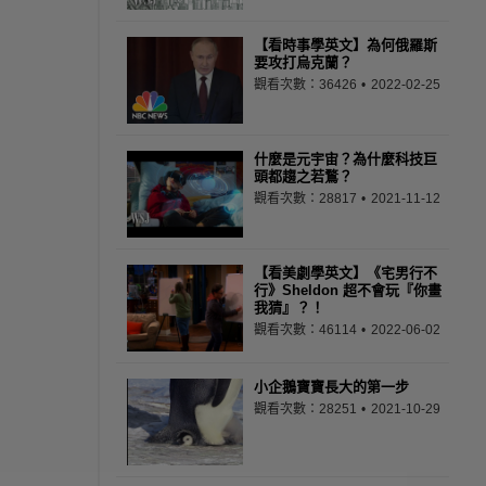
【看時事學英文】為何俄羅斯
要攻打烏克蘭？
觀看次數：36426
2022-02-25
什麼是元宇宙？為什麼科技巨
頭都趨之若鶩？
觀看次數：28817
2021-11-12
【看美劇學英文】《宅男行不
行》Sheldon 超不會玩『你畫
我猜』？！
觀看次數：46114
2022-06-02
小企鵝寶寶長大的第一步
觀看次數：28251
2021-10-29