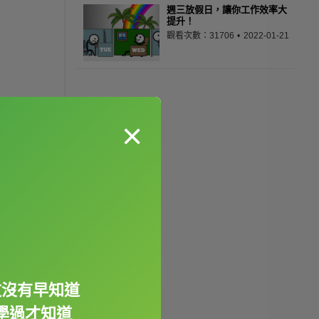
週三放假日，讓你工作效率大
提升！
觀看次數：31706
2022-01-21
×
文沒有早知道
學過才知道