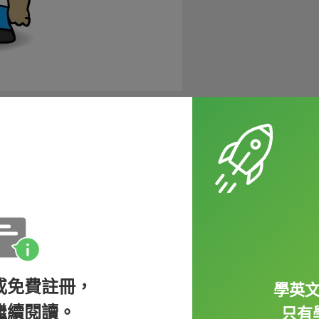
離奇的事件...
），在飛行途中，兩具引擎都停止運作、機艙
被吹開，法蘭因此被吸出機外。但當飛機墜
備的情況下從高空墜落，不知怎地摔在一大堆
打滑，巴士撞破了安全護欄並摔落下方山谷。
或免費註冊，
學英
繼續閱讀。
只有