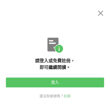
希平方
×
攻其不背
立即使用
App 開放下載中
購買課程
登入/註冊
英文專欄教學
請登入或免費註冊，
mad 不只是表達生氣？這些英文其實
即可繼續閱讀。
不只表面的意思！
登入
活動期間：
7/31 ~ 8/28
還沒有帳號嗎？
註冊
生活英文
秒懂英文流行語
mad 意思
dig 意思