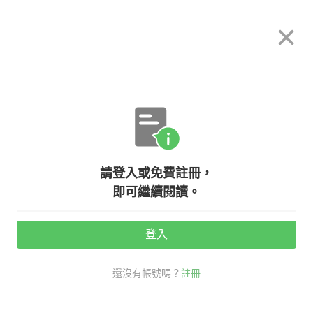
希平方
×
攻其不背
立即使用
App 開放下載中
購買課程
登入/註冊
英文專欄教學
請登入或免費註冊，
認識這幾個英文單字，讀懂霍金研究
即可繼續閱讀。
登入
活動期間：
7/31 ~ 8/28
還沒有帳號嗎？
註冊
時事英文
看英文學新知
霍金英文