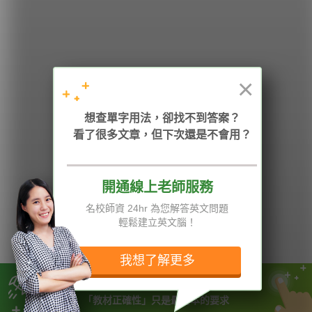
HOPE English 希平方學英文
×
加入我們 / 追蹤：
想查單字用法，卻找不到答案？
看了很多文章，但下次還是不會用？
電話：02-2727-1778
( 週一至週五 9:00-12:00、13:30-18:00，國定假日除外 )
E-mail：service@hopenglish.com
統編：24746401
開通線上老師服務
名校師資 24hr 為您解答英文問題
攻其不背
ICRT
隱私權與服務條款
輕鬆建立英文腦！
精選影片
翰林
說明與導覽
每日片語
關於我們
專欄教學
媒體報導
我想了解更多
我們有哈佛、牛津大學一流師資
版權所有 © 2013-2026 希平方科技股份有限公司 All Rights Reserved.
「教材正確性」只是最基本的要求