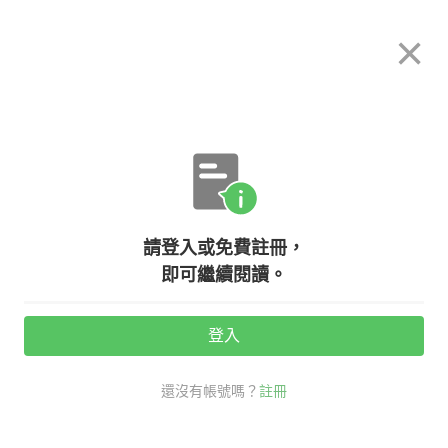
希平方
×
攻其不背
立即使用
App 開放下載中
購買課程
登入/註冊
英文專欄教學
請登入或免費註冊，
星球的英文名字怎麼來的？
即可繼續閱讀。
登入
活動期間：
7/31 ~ 8/28
還沒有帳號嗎？
註冊
時事英文
看英文學新知
星球 英文