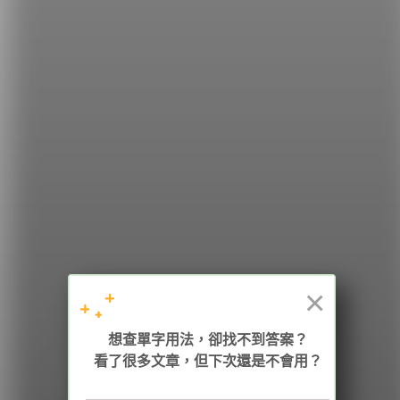
這樣的口訣是不是有趣又好記呢？
希平方
學英文的新希望
HOPE English 希平方學英文
×
想查單字用法，卻找不到答案？
加入我們 / 追蹤：
看了很多文章，但下次還是不會用？