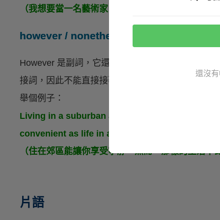
（我想要當一名藝術家，但我的父母卻希望我成為
however / nonetheless / nevertheless 
However 是副詞，它還可以用 nonetheless 或是
還沒有
接詞，因此不能直接接著另一個句子，而是要先以
舉個例子：
Living in a suburban area lets you enjoy the pe
convenient as life in a city.
（住在郊區能讓你享受寧靜。然而，那樣的生活不
片語