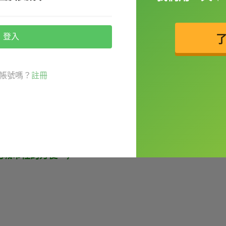
一名律師。）
然而
登入
 nevertheless。要特別注意的是，它們都不是連
帳號嗎？
註冊
句點結束前一句，再以這些字起頭新句子喔。
ace and quiet. However, it might not be as
比城市裡的方便。）