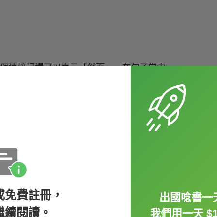
，但這個連接詞還可以表示「然而」，在句子當中
indoor activities.
歡室內活動。）
拆成兩句來寫的話，就可以用連接詞來合併成
或免費註冊，
出國唸書一天
 me to become a lawyer.
繼續閱讀。
我們用一天 $