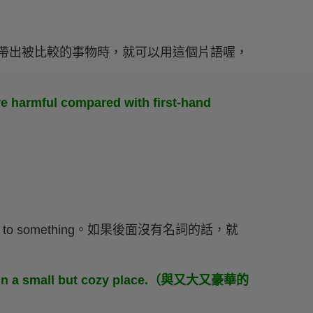
當要帶出被比較的事物時，就可以用這個片語喔，
re harmful compared with first-hand
 to something。如果後面沒有名詞的話，就
iving in a small but cozy place.（與又大又豪華的