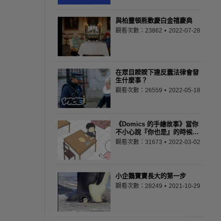
與柏靈頓熊歡慶白金禧慶典
觀看次數：23862
2022-07-28
在眾目睽睽下違反蠢法律會發
生什麼事？
觀看次數：26559
2022-05-18
《Domics 的手繪故事》當你
不小心說『你也是』的時候…
觀看次數：31673
2022-03-02
小企鵝寶寶長大的第一步
觀看次數：28249
2021-10-29