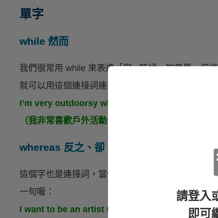
單字
while 然而
我們很常用 while 來表達「當...時候」的意思
就可以用這個連接詞連接兩個子句：
I’m very outdoorsy while my twin sister prefers 
（我非常喜歡戶外活動，而我的雙胞胎姐姐比較喜
whereas 反之、卻、而
這個字也是連接詞，當你不想要把兩件比較的事物
一句喔：
請登入
I want to be an artist whereas my parents want
即可