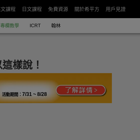
英文課程
日文課程
免費資源
關於希平方
用戶見證
專欄教學
ICRT
翰林
以這樣說！
7/31 ~ 8/28
活動期間：