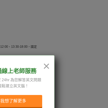
與柏靈頓熊歡慶白金禧慶典
觀看次數：23836
2022-07-28
12:00、13:30-18:00，國定
×
通線上老師服務
權與服務條款
 24hr 為您解答英文問題
與導覽
輕鬆建立英文腦！
我想了解更多