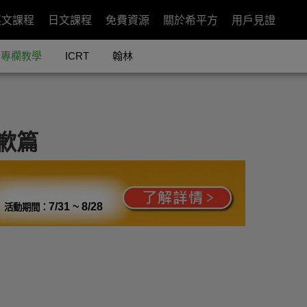
英文課程
日文課程
免費資源
關於希平方
用戶見證
專欄教學
ICRT
翰林
道歉篇
7/31 ~ 8/28
活動期間：