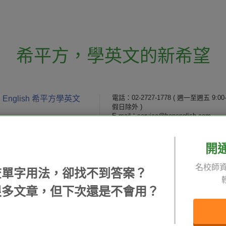
希平方
，
學英文的新希望
電話：02-2727-1778
( 週一至週五 9:00-
 English 希平方學英文
假日除外 )
E-mail：service@hopenglish.com
統編：24746401
開
 / 追蹤：
攻其不背
ICRT
隱私
名校師資
精選影片
翰林
說明
查單字用法，卻找不到答案？
每日片語
關於我們
專欄教學
媒體報導
很多文章，但下次還是不會用？