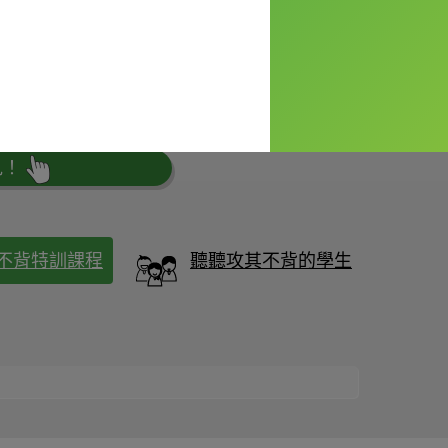
喔！
見！
不背特訓課程
聽聽攻其不背的學生