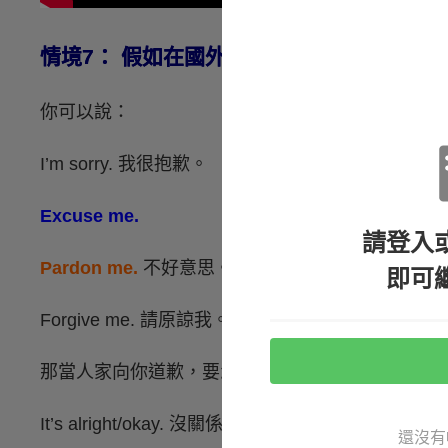
情境7： 假如在國外不小心撞到人，要怎麼
你可以說：
I’m sorry. 我很抱歉。
Excuse me.
請登入
Pardon me.
不好意思。
即可
Forgive me. 請原諒我。
那當人家向你道歉，要怎麼回答「沒關係呢？」這
It’s alright/okay. 沒關係的。
還沒有