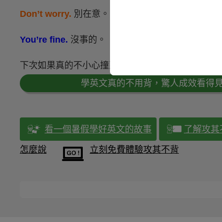
Don’t worry.
別在意。
You’re fine.
沒事的。
下次如果真的不小心撞到別人時，就可以這樣運用
學英文真的不用背，驚人成效看得
看一個暑假學好英文的故事
了解攻其
怎麼說
立刻免費體驗攻其不背