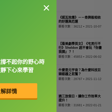
×
《諾瓦效應》－－骨牌般相依
的好運與厄運
觀看次數：36212
2021-10-07
【看美劇學英文】《宅男行不
行》Sheldon 超不會玩『你畫
我猜』？！
觀看次數：45853
2022-06-02
還撐不起你的野心時
該靜下心來學習
什麼是元宇宙？為什麼科技巨
頭都趨之若鶩？
觀看次數：28787
2021-11-12
了解詳情
週三放假日，讓你工作效率大
提升！
觀看次數：31681
2022-01-21