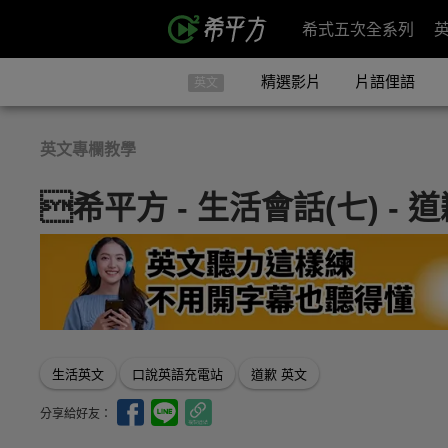
希式五次全系列
精選影片
片語俚語
英文
英文專欄教學
希平方 - 生活會話(七) - 
生活英文
口說英語充電站
道歉 英文
分享給好友：