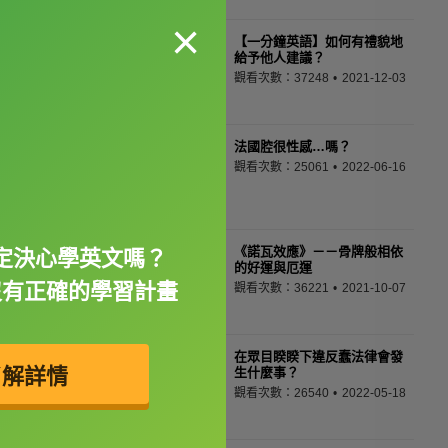
×
【一分鐘英語】如何有禮貌地
給予他人建議？
觀看次數：37248
2021-12-03
法國腔很性感…嗎？
觀看次數：25061
2022-06-16
《諾瓦效應》－－骨牌般相依
定決心學英文嗎？
的好運與厄運
沒有正確的學習計畫
觀看次數：36221
2021-10-07
在眾目睽睽下違反蠢法律會發
了解詳情
生什麼事？
觀看次數：26540
2022-05-18