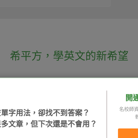
希平方
，
學英文的新希望
電話：02-2727-1778
( 週一至週五 9:00-
 English 希平方學英文
假日除外 )
E-mail：service@hopenglish.com
開
統編：24746401
名校師資
查單字用法，卻找不到答案？
 / 追蹤：
攻其不背
ICRT
隱私
很多文章，但下次還是不會用？
精選影片
翰林
說明
每日片語
關於我們
專欄教學
媒體報導