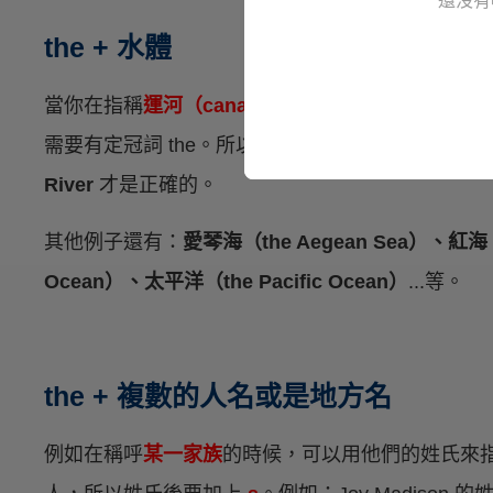
還沒有
the + 水體
當你在指稱
運河（canal）、河流（river）、海域
需要有定冠詞 the。所以像是美國最大的「
密西西比
River
才是正確的。
其他例子還有：
愛琴海（the Aegean Sea）、紅海（t
Ocean）、太平洋（the Pacific Ocean）
...等。
the + 複數的人名或是地方名
例如在稱呼
某一家族
的時候，可以用他們的姓氏來