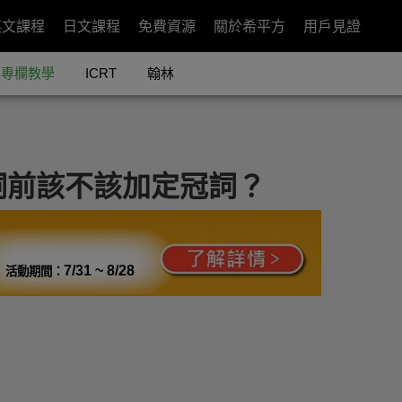
英文課程
日文課程
免費資源
關於希平方
用戶見證
專欄教學
ICRT
翰林
詞前該不該加定冠詞？
7/31 ~ 8/28
活動期間：