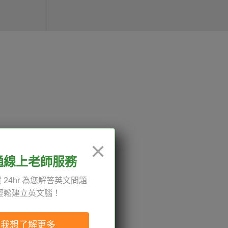
12:00、13:30-18:00，國定
×
通線上老師服務
 24hr 為您解答英文問題
輕鬆建立英文腦！
權與服務條款
與導覽
我想了解更多