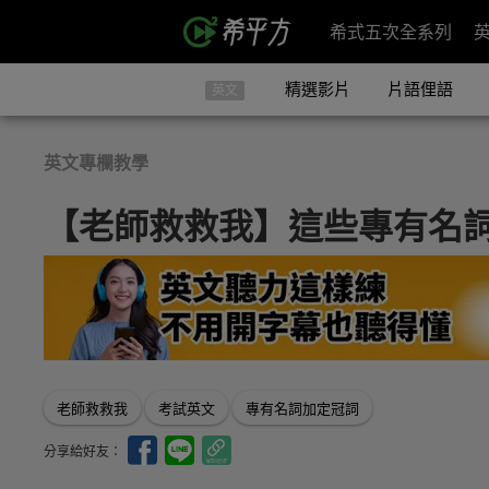
希式五次全系列
精選影片
片語俚語
英文
英文專欄教學
【老師救救我】這些專有名
老師救救我
考試英文
專有名詞加定冠詞
分享給好友：