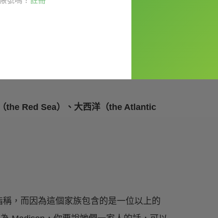
帳號嗎？
註冊
（sea）以及海洋（ocean）
的名稱時，前方也
河
」就需要加上定冠詞－－
the Mississippi
he Red Sea）、大西洋（the Atlantic
指稱，而因為這個家族包含的是一位以上的