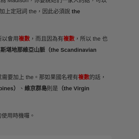
 的姓為 Madison，你要說她們一家人的話，可以
加上定冠詞 the，因此必須說
the
所以會用
複數
，而且因為有
複數
，所以 the 也
斯堪地那維亞山脈（the Scandinavian
要加上 the。那如果國名裡有
複數
的話，
ppines）
、
維京群島
則是
（the Virgin
的使用時機囉。