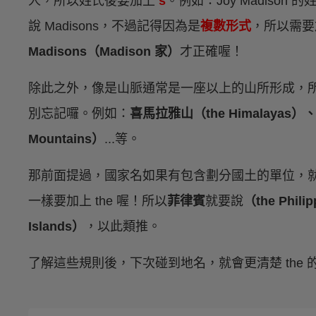
人，所以姓氏後要加上
s
。例如：Joy Madison
說 Madisons，不過記得因為是
複數形式
，所以需要
Madisons（Madison 家）
才正確喔！
除此之外，像是山脈通常是一座以上的山所形成，
別忘記囉。例如：
喜馬拉雅山（the Himalayas）、
Mountains）
...等。
那前面提過，國家名如果有包含劃分國土的單位，就需
一樣要加上 the 喔！所以
菲律賓
就要說
（the Phili
Islands）
，以此類推。
了解這些規則後，下次碰到地名，就會更清楚 the 