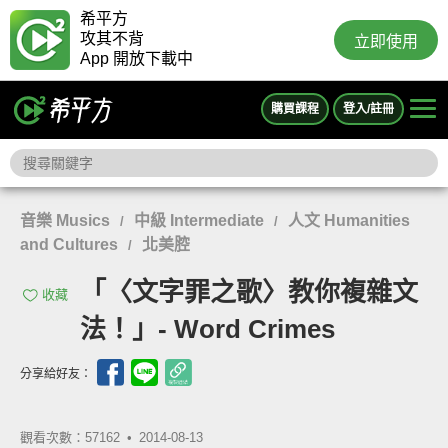
希平方
攻其不背
立即使用
App 開放下載中
購買課程
登入/註冊
音樂 Musics
中級 Intermediate
人文 Humanities
/
/
and Cultures
北美腔
/
「〈文字罪之歌〉教你複雜文
收藏
法！」- Word Crimes
分享給好友：
觀看次數：57162 •
2014-08-13