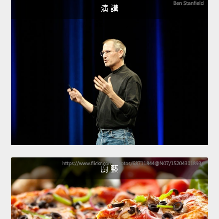
演 講
廚 藝