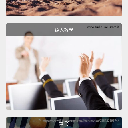
達人教學
電 影