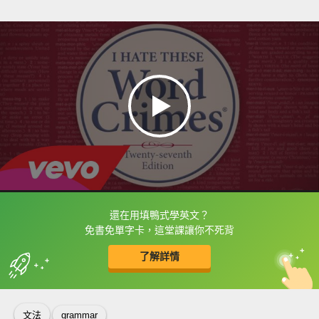
還在用填鴨式學英文？
框選或點兩下字幕可以直接查字典喔！
免書免單字卡，這堂課讓你不死背
了解詳情
英
中
收錄佳句
功能升級
文法
grammar