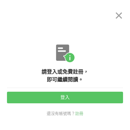
希平方
×
攻其不背
立即使用
App 開放下載中
購買課程
登入/註冊
英文專欄教學
請登入或免費註冊，
如何用英文表達『我偏好有令人滿意
即可繼續閱讀。
的薪水的工作。』？ 一次學會各種
『偏好』的用法！
登入
還沒有帳號嗎？
註冊
活動期間：
7/31 ~ 8/28