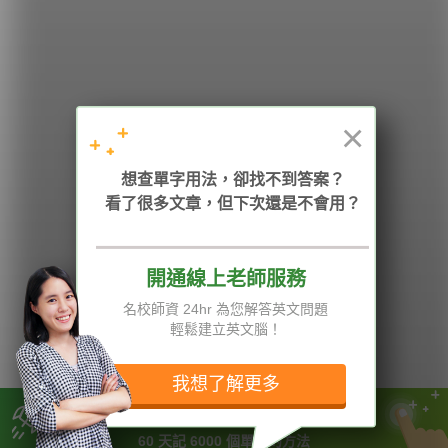
學英文的新希望
HOPE English 希平方學英文
×
想查單字用法，卻找不到答案？
加入我們 / 追蹤：
看了很多文章，但下次還是不會用？
開通線上老師服務
電話：02-2727-1778
( 週一至週五 9:00-12:00、13:30-18:00，國定假日除外 )
E-mail：service@hopenglish.com
名校師資 24hr 為您解答英文問題
統編：24746401
輕鬆建立英文腦！
攻其不背
ICRT
隱私權與服務條款
精選影片
翰林
說明與導覽
我想了解更多
每日片語
關於我們
專欄教學
媒體報導
不用死背！
60 天記 6000 個單字的方法