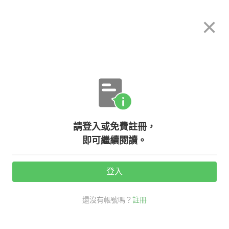
希平方
×
攻其不背
立即使用
App 開放下載中
購買課程
登入/註冊
英文專欄教學
請登入或免費註冊，
激升英語力！組合字讓你學英文真的
即可繼續閱讀。
不用背！
登入
活動期間：
7/31 ~ 8/28
還沒有帳號嗎？
註冊