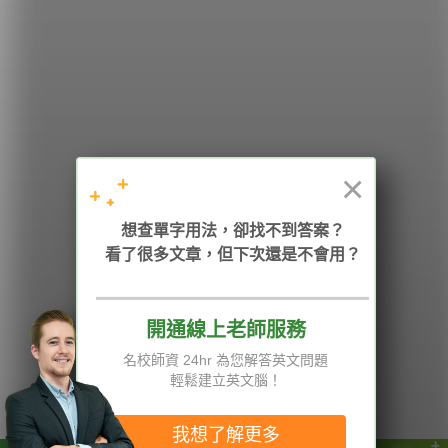
希平方
學英文的新希望
HOPE English 希平方學英文
×
加入我們 / 追蹤：
想查單字用法，卻找不到答案？
看了很多文章，但下次還是不會用？
開通線上老師服務
電話：02-2727-1778
( 週一至週五 9:00-12:00、13:30-18:00，國定假日除外 )
E-mail：service@hopenglish.com
名校師資 24hr 為您解答英文問題
統編：24746401
輕鬆建立英文腦！
攻其不背
ICRT
隱私權與服務條款
精選影片
翰林
說明與導覽
我想了解更多
每日片語
關於我們