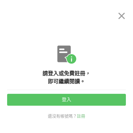
希平方
×
攻其不背
立即使用
App 開放下載中
購買課程
登入/註冊
英文專欄教學
請登入或免費註冊，
【老師救救我】hear of 和 hear
即可繼續閱讀。
about 差在哪裡？
登入
活動期間：
7/31 ~ 8/28
還沒有帳號嗎？
註冊
老師救救我
口說英文
用法差異