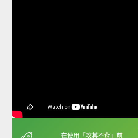
框選或點兩下字幕可以
在使用「攻其不背」前