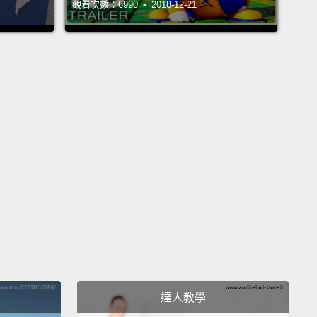
觀看次數：6990 • 2018-12-21
不，沒有。老虎來自亞洲。
很高興知道這件事。喔，你看那裡。有許多斑馬。
牠們是我最喜歡的動物。牠們很美麗，對吧？
是啊。那個在斑馬背上的是什麼？
那是一隻牛椋鳥。牛椋鳥對斑馬幫助很大。
對我來說，你真是一個動物專家。
達人教學