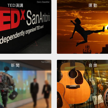
TED演講
運 動
新 聞
音 樂