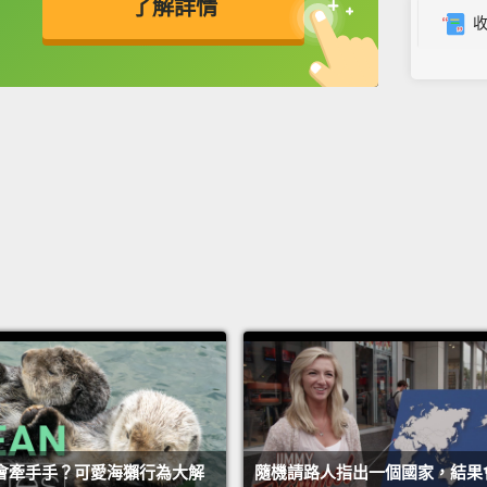
了解詳情
Zac: T
Yuki: 
英
中
免費功能
功能升級
Zac: A
Yuki: 
（在肯
柴克：
由紀：
柴克：
由紀：
柴克：
活在同
由紀：
會牽手手？可愛海獺行為大解
隨機請路人指出一個國家，結果會是
由紀：