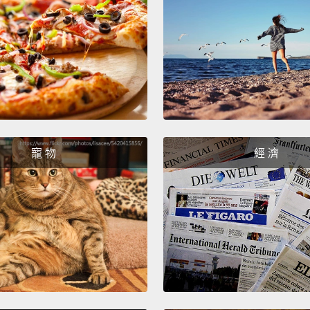
寵 物
經 濟