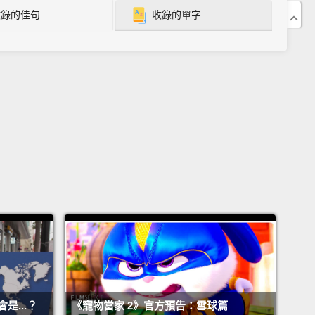
收錄的佳句
收錄的單字
hey're my favorite animals. So beautiful, right?
Yeah. What's that on the zebra's back?
n oxpecker. Oxpeckers are a big help to zebras.
You really are an animal expert to me.
亞）
妳看。那邊有一隻獅子。
哇。萬獸之王。
那隻獅子後面有一些大象。
大象寶寶好可愛喔，牠們在跟牠們的父母玩耍呢。
父母？不是這樣的。大象爸爸從來不會跟牠們的家人生
一個象群裡面。
這我是第一次聽說。
...？
《寵物當家 2》官方預告：雪球篇
非洲有任何老虎嗎？