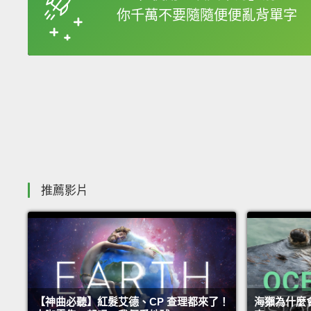
你千萬不要隨隨便便亂背單字
收錄佳句
推薦影片
【神曲必聽】紅髮艾德、CP 查理都來了！
海獺為什麼