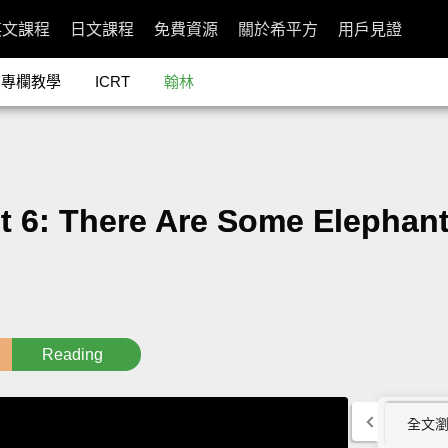
英文課程
日文課程
免費資源
關於希平方
用戶見證
專欄教學
ICRT
翰林
There Are Some Elephants 
Reading
全文