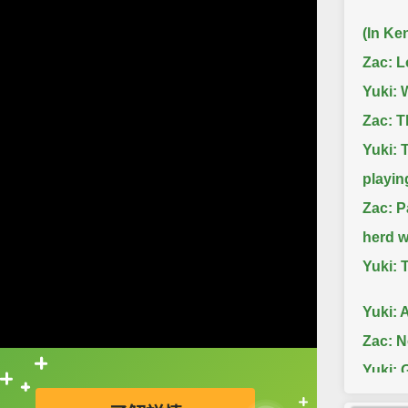
(In Ke
Zac: L
Yuki: 
Zac: T
Yuki: 
playin
Zac: P
herd wi
Yuki: 
Yuki: A
Zac: N
Yuki: 
直接查字典喔！
zebras