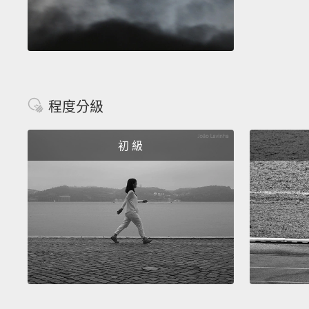
程度分級
初 級