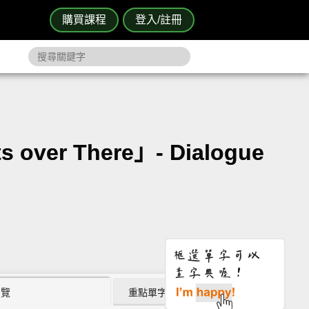
購買課程
登入/註冊
over There」- Dialogue
瀏覽
重點單字片語 (12)