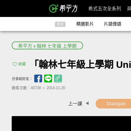
希式五次全系列
精選影片
片語俚語
英文
希平方 x 翰林 七年級 上學期
「翰林七年級上學期 Unit 6: 
收藏
分享給好友：
觀看次數：40738 •
2014-11-20
上一課
Dialogue