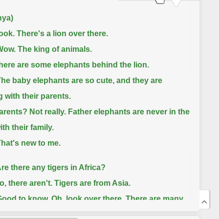
nya)
ook. There's a lion over there.
Wow. The king of animals.
here are some elephants behind the lion.
The baby elephants are so cute, and they are
g with their parents.
arents? Not really. Father elephants are never in the
th their family.
That's new to me.
re there any tigers in Africa?
o, there aren't. Tigers are from Asia.
Good to know. Oh, look over there. There are many
.