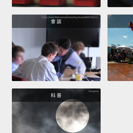
會 談
科 普