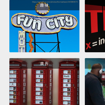
趣 味
廣 告