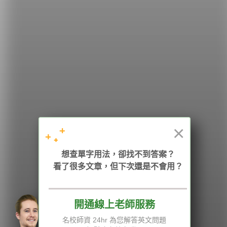
希平方
學英文的新希望
HOPE English 希平方學英文
×
想查單字用法，卻找不到答案？
加入我們 / 追蹤：
看了很多文章，但下次還是不會用？
開通線上老師服務
電話：02-2727-1778
( 週一至週五 9:00-12:00、13:30-18:00，國定假日除外 )
E-mail：service@hopenglish.com
名校師資 24hr 為您解答英文問題
統編：24746401