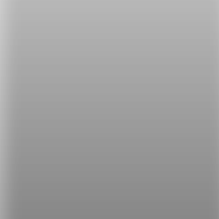
要表達「不浪費一絲一毫、充分利用某事物」時，就
可以運用這個片語，例如：
Can you time your job change strategically to get the
most out of these?
（你能夠有策略地規劃換工作的時間好從中獲得最大
效益嗎？）
一般生活中也常常會讀到下面這句勉勵人善用時間的
勵志小語：
Make the most of your time.
（充分利用你的時間。）