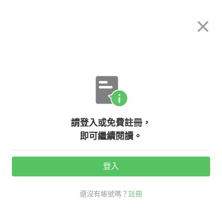
希平方
×
攻其不背
立即使用
App 開放下載中
購買課程
登入/註冊
英文專欄教學
請登入或免費註冊，
【商用英文】專家傳授轉職好時機
即可繼續閱讀。
登入
活動期間：
7/31 ~ 8/28
還沒有帳號嗎？
註冊
職場商用英文
英文會議懶人包
轉職 英文