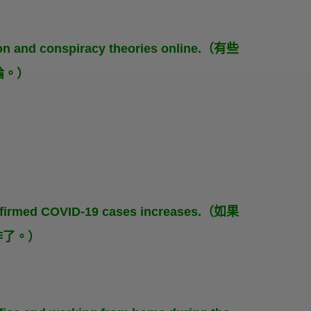
ion and conspiracy theories online.（有些
論。）
onfirmed COVID-19 cases increases.（如果
作了。）