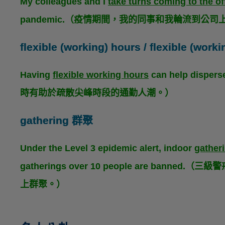
My colleagues and I
take turns coming to the of
pandemic.（疫情期間，我的同事和我輪流到公
flexible (working) hours / flexible (w
Having
flexible working hours
can help disper
時有助於疏散尖峰時段的通勤人潮。）
gathering 群聚
Under the Level 3 epidemic alert, indoor
gather
gatherings over 10 people are ba
上群聚。）