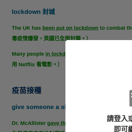
lockdown 封城
The UK has
been put on lockdown
to combat 
毒疫情爆發，英國已全面封鎖。）
Many people
in lockdown
are streaming mov
用 Netflix 看電影。）
疫苗接種
give someone a shot / injection 打針
請登入
Dr. McAllister
gave the cancer patient a morphin
即可