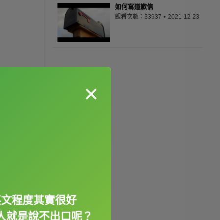
如何寫道歉信
觀看次數：33937
2021-12-23
×
英文程度其實很好
人就是說不出口呢？