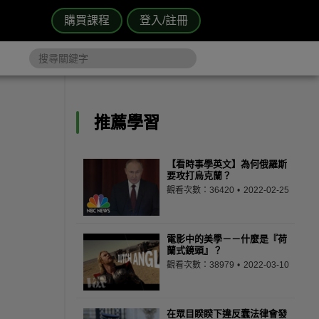
購買課程
登入/註冊
推薦學習
【看時事學英文】為何俄羅斯
要攻打烏克蘭？
觀看次數：36420
2022-02-25
電影中的美學－－什麼是『荷
蘭式鏡頭』？
觀看次數：38979
2022-03-10
在眾目睽睽下違反蠢法律會發