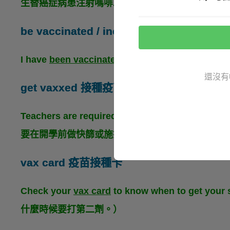
生替癌症病患注射嗎啡以減緩疼痛。）
be vaccinated / inoculated against... 接
I have
been vaccinated against
tetanus.（
還沒有
get vaxxed 接種疫苗
Teachers are required to take a rapid test or
get
要在開學前做快篩或施打疫苗。）
vax card 疫苗接種卡
Check your
vax card
to know when to get 
什麼時候要打第二劑。）