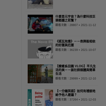
什麼是元宇宙？為什麼科技巨
頭都趨之若鶩？
觀看次數：28807
2021-11-12
《諾瓦效應》－－骨牌般相依
的好運與厄運
觀看次數：36239
2021-10-07
【療癒系田園 VLOG】平凡生
活的美－－談社群媒體與簡單
生活
觀看次數：29999
2021-12-10
【一分鐘英語】如何有禮貌地
給予他人建議？
觀看次數：37264
2021-12-03