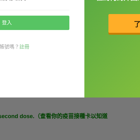
種
登入
我打過破傷風的疫苗。）
帳號嗎？
註冊
 vaxxed
before school starts.（老師被要求
your second dose.（查看你的疫苗接種卡以知道