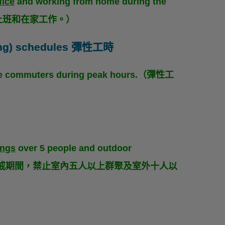
fice
and working from home during the
司上班和在家工作。）
orking) schedules 彈性工時
se commuters during peak hours.（彈性工
ings
over 5 people and outdoor
nned.（三級警戒期間，禁止室內五人以上群聚及室外十人以