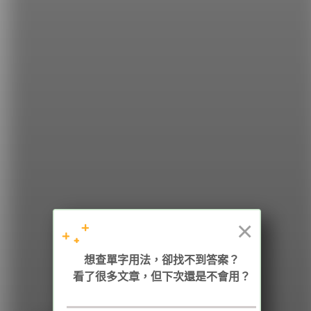
希平方
學英文的新希望
HOPE English 希平方學英文
×
加入我們 / 追蹤：
想查單字用法，卻找不到答案？
看了很多文章，但下次還是不會用？