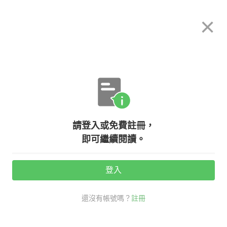
希平方
×
攻其不背
立即使用
App 開放下載中
購買課程
登入/註冊
英文專欄教學
請登入或免費註冊，
brush 跟 comb 都有『梳』的意思，
即可繼續閱讀。
差在哪裡呢？
登入
活動期間：
7/31 ~ 8/28
還沒有帳號嗎？
註冊
老師救救我
口說英語充電站
生活英文考試英文