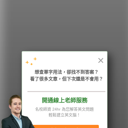
希平方
學英文的新希望
HOPE English 希平方學英文
×
加入我們 / 追蹤：
想查單字用法，卻找不到答案？
看了很多文章，但下次還是不會用？
開通線上老師服務
電話：02-2727-1778
( 週一至週五 9:00-12:00、13:30-18:00，國定假日除外 )
E-mail：service@hopenglish.com
名校師資 24hr 為您解答英文問題
統編：24746401
輕鬆建立英文腦！
攻其不背
ICRT
隱私權與服務條款