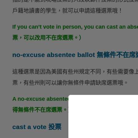
戶籍地讀書的學生，就可以申請這種選票哦！
If you can’t vote in person, you can cast a
票，可以改用不在席選票。）
no-excuse absentee ballot 無條件不在
這種選票是因為美國有些州規定不同，有些需要像
票，有些州則可以讓你無條件申請缺席選票哦。
A no-excuse absentee ballot is available 
得無條件不在席選票。）
cast a vote 投票