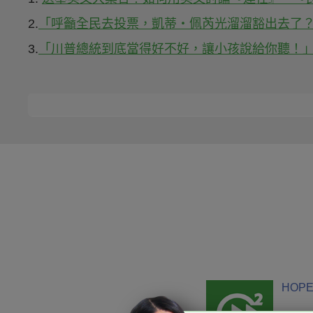
2.
「呼籲全民去投票，凱蒂‧佩芮光溜溜豁出去了？！」- Kat
3.
「川普總統到底當得好不好，讓小孩說給你聽！」- We Ask 
HOPE