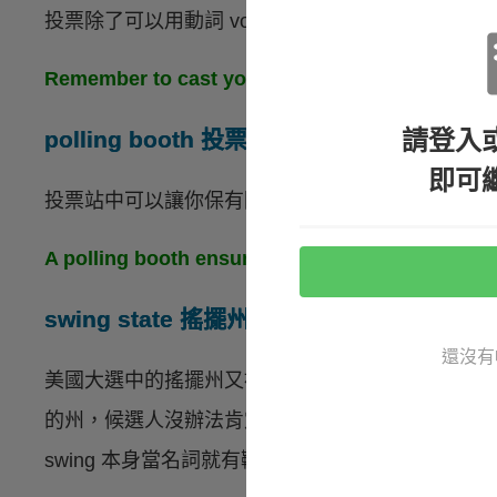
投票除了可以用動詞 vote，也可以用
cast
這個動詞
Remember to cast your vote on Electi
請登入
polling booth 投票亭
即可
投票站中可以讓你保有隱私投票的小空間就叫做
po
A polling booth ensures a voter’s pr
swing state 搖擺州
還沒有
美國大選中的搖擺州又被稱為
戰場州
（
battlegroun
的州，候選人沒辦法肯定能獲得這州的選舉人票，
swing 本身當名詞就有鞦韆的意思，
swing state
就