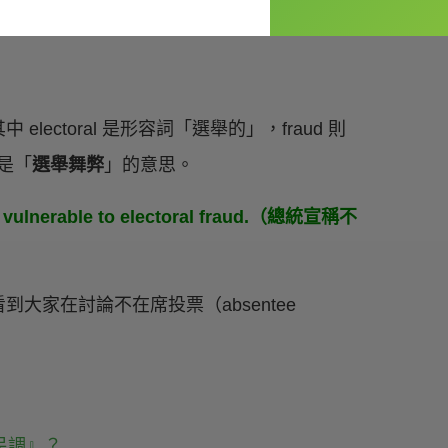
g state.（明尼蘇達州現在被認為是一個搖擺州。）
ctoral 是形容詞「選舉的」，fraud 則
是「
選舉舞弊
」的意思。
are vulnerable to electoral fraud.（總統宣稱不
大家在討論不在席投票（absentee
民調』？