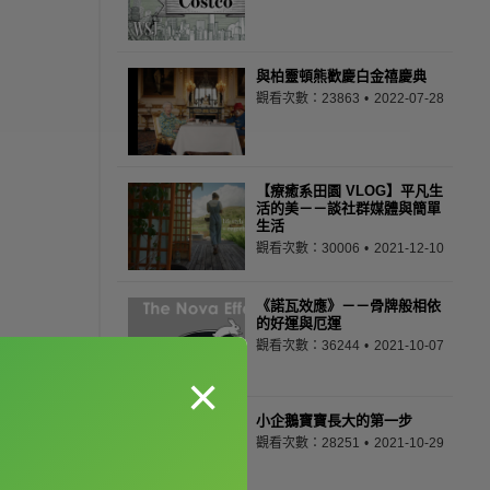
與柏靈頓熊歡慶白金禧慶典
觀看次數：23863
2022-07-28
【療癒系田園 VLOG】平凡生
活的美－－談社群媒體與簡單
生活
觀看次數：30006
2021-12-10
《諾瓦效應》－－骨牌般相依
的好運與厄運
觀看次數：36244
2021-10-07
×
小企鵝寶寶長大的第一步
觀看次數：28251
2021-10-29