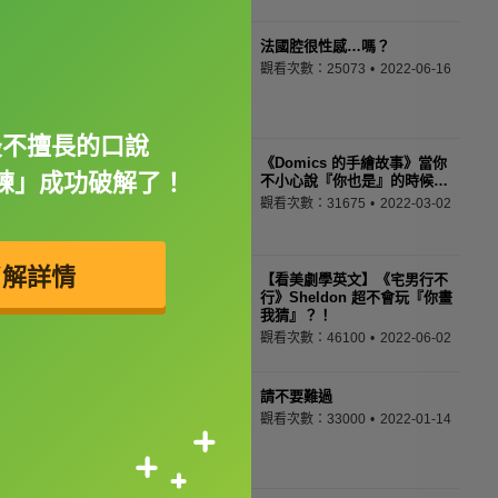
法國腔很性感…嗎？
觀看次數：25073
2022-06-16
最不擅長的口說
《Domics 的手繪故事》當你
練」成功破解了！
不小心說『你也是』的時候…
觀看次數：31675
2022-03-02
了解詳情
【看美劇學英文】《宅男行不
行》Sheldon 超不會玩『你畫
我猜』？！
觀看次數：46100
2022-06-02
請不要難過
觀看次數：33000
2022-01-14