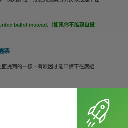
n absentee ballot instead.（如果你不能親自投
席選票
上面提到的一樣，有原因才能申請不在席選
to all registered voters.（所有登記的選民都可以取