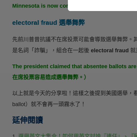
Minnesota is now considered a swin
electoral fraud 選舉舞弊
先前川普曾抗議不在席投票可能會導致選舉舞弊。其中 ele
是名詞「詐騙」，組合在一起後
electoral fraud
就
The president claimed that absentee ballots 
在席投票容易造成選舉舞弊。）
以上就是今天的分享啦！這樣之後提到美國選舉，看到
ballot）就不會再一頭霧水了！
延伸閱讀
1.
選舉英文大集合！如何用英文討論『連任』、『