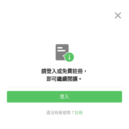
希平方
×
攻其不背
立即使用
App 開放下載中
購買課程
登入/註冊
英文專欄教學
請登入或免費註冊，
【防疫英文】更多 COVID 流行語！
即可繼續閱讀。
登入
活動期間：
7/31 ~ 8/28
還沒有帳號嗎？
註冊
新冠肺炎
COVID-19
防疫英文