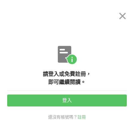
希平方
×
攻其不背
立即使用
App 開放下載中
購買課程
登入/註冊
英文專欄教學
請登入或免費註冊，
不只是 delicious ！這些英文也能形
即可繼續閱讀。
容美食
登入
活動期間：
7/31 ~ 8/28
還沒有帳號嗎？
註冊
生活英文
看英文學新知