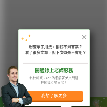
希平方
學英文的新希望
HOPE English 希平方學英文
×
想查單字用法，卻找不到答案？
加入我們 / 追蹤：
看了很多文章，但下次還是不會用？
開通線上老師服務
電話：02-2727-1778
( 週一至週五 9:00-12:00、13:30-18:00，國定假日除外 )
E-mail：service@hopenglish.com
名校師資 24hr 為您解答英文問題
統編：24746401
輕鬆建立英文腦！
攻其不背
ICRT
隱私權與服務條款
精選影片
翰林
說明與導覽
我想了解更多
每日片語
關於我們
專欄教學
媒體報導
學英文沒有早知道